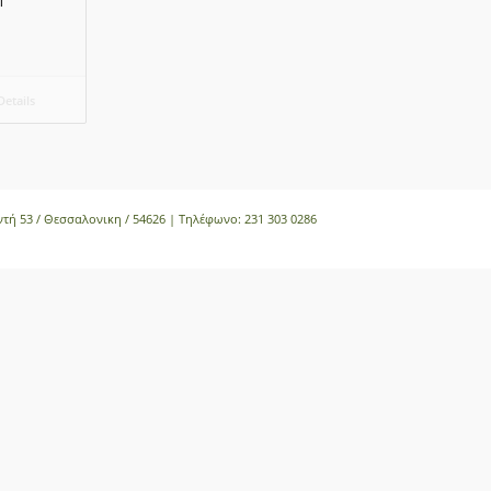
l
etails
ντή 53 / Θεσσαλονικη / 54626 | Τηλέφωνο:
231 303 0286