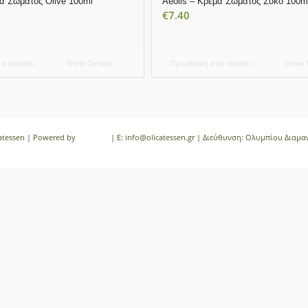
μα Σώματος Olive 100ml
Aeolis – Κρέμα Σώματος Σύκο 100m
€
7.40
ο καλάθι
Show Details
Προσθήκη στο καλάθι
Show D
catessen | Powered by
iloveit.gr
| E: info@olicatessen.gr | Διεύθυνση: Ολυμπίου Διαμα