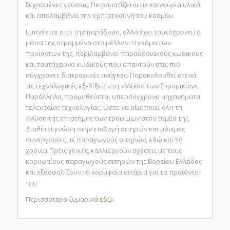
ξεχασμένες γεύσεις. Πειραματίζεται με καινούρια υλικά,
και απολαμβάνει την εμπιστοσύνη του κόσμου.
Εμπνέεται από την παράδοση, αλλά έχει ταυτόχρονα τα
μάτια της στραμμένα στο μέλλον. Η γκάμα των
προϊόντων της, περιλαμβάνει παραδοσιακούς κωδικούς
και ταυτόχρονα κωδικούς που απαντούν στις πιο
σύγχρονες διατροφικές ανάγκες. Παρακολουθεί στενά
τις τεχνολογικές εξελίξεις στη «Μέκκα των ζυμαρικών».
Παράλληλα, προμηθεύεται υπερσύγχρονα μηχανήματα
τελευταίας τεχνολογίας, ώστε να αξιοποιεί όλη τη
γνώση της επιστήμης των τροφίμων στον τομέα της.
Διαθέτει γνώση στην επιλογή σιτηρών και μόνιμες
συνεργασίες με παραγωγούς σιτηρών, εδώ και 50
χρόνια. Τρεις γενιές, καλλιεργούν σχέσεις με τους
κορυφαίους παραγωγούς σιτηρών της Βορείου Ελλάδος
και εξασφαλίζουν τα κορυφαία σιτάρια για τα προϊόντα
της.
Περισσότερα ζυμαρικά
εδώ
.