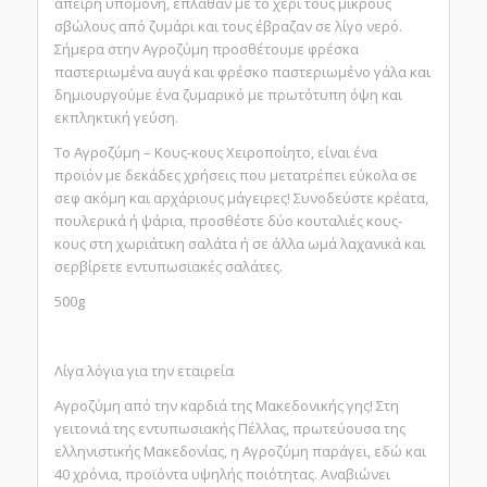
άπειρη υπομονή, έπλαθαν με το χέρι τους μικρούς
σβώλους από ζυμάρι και τους έβραζαν σε λίγο νερό.
Σήμερα στην Αγροζύμη προσθέτουμε φρέσκα
παστεριωμένα αυγά και φρέσκο παστεριωμένο γάλα και
δημιουργούμε ένα ζυμαρικό με πρωτότυπη όψη και
εκπληκτική γεύση.
Το Αγροζύμη – Κους-κους Χειροποίητο, είναι ένα
προϊόν με δεκάδες χρήσεις που μετατρέπει εύκολα σε
σεφ ακόμη και αρχάριους μάγειρες! Συνοδεύστε κρέατα,
πουλερικά ή ψάρια, προσθέστε δύο κουταλιές κους-
κους στη χωριάτικη σαλάτα ή σε άλλα ωμά λαχανικά και
σερβίρετε εντυπωσιακές σαλάτες.
500g
Λίγα λόγια για την εταιρεία
Αγροζύμη από την καρδιά της Μακεδονικής γης! Στη
γειτονιά της εντυπωσιακής Πέλλας, πρωτεύουσα της
ελληνιστικής Μακεδονίας, η Αγροζύμη παράγει, εδώ και
40 χρόνια, προϊόντα υψηλής ποιότητας. Αναβιώνει