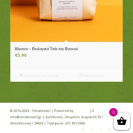
Rhoeco – Βιολογικό Τσάι του Βουνού
€
5.90
Προσθήκη στο καλάθι
Show Details
© 2016-2024 - Olicatessen | Powered by
iloveit.gr
| E:
0
info@olicatessen.gr | Διεύθυνση: Ολυμπίου Διαμαντή 53 /
Θεσσαλονικη / 54626 | Τηλέφωνο:
231 303 0286