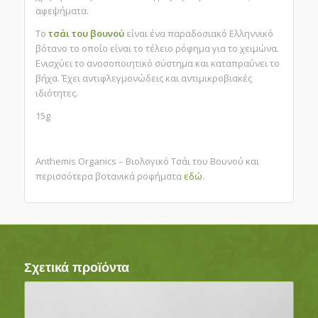
αφεψήματα.
Το
τσάι του βουνού
είναι ένα παραδοσιακό Ελληννικό
βότανο το οποίο είναι το τέλειο ρόφημα για το χειμώνα.
Ενισχύει το ανοσοποιητικό σύστημα και καταπραΰνει το
βήχα. Έχει αντιφλεγμονώδεις και αντιμικροβιακές
ιδιότητες.
15g
Anthemis Organics – Βιολογικό Τσάι του Βουνού και
περισσότερα βοτανικά ροφήματα
εδώ
.
Σχετικά προϊόντα