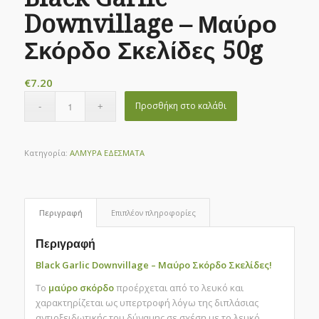
Downvillage – Μαύρο
Σκόρδο Σκελίδες 50g
€
7.20
Προσθήκη στο καλάθι
Κατηγορία:
ΑΛΜΥΡΑ ΕΔΕΣΜΑΤΑ
Περιγραφή
Επιπλέον πληροφορίες
Περιγραφή
Black Garlic Downvillage – Μαύρο Σκόρδο Σκελίδες!
Το
μαύρο σκόρδο
προέρχεται από το λευκό και
χαρακτηρίζεται ως υπερτροφή λόγω της διπλάσιας
αντιοξειδωτικής του δύναμης σε σχέση με το λευκό