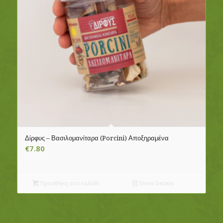
Δίρφυς – Βασιλομανίταρα (Porcini) Αποξηραμένα
€
7.80
Προσθήκη στο καλάθι
Show Details