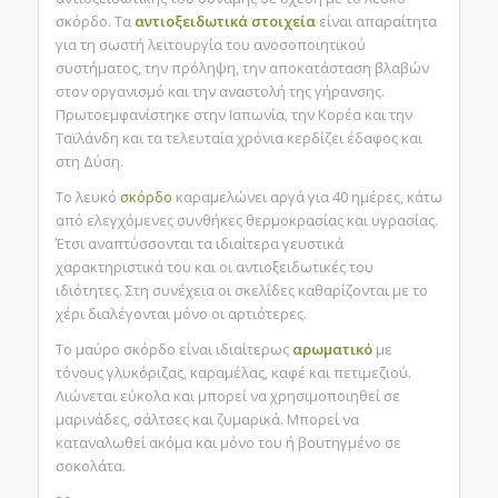
σκόρδο. Τα
αντιοξειδωτικά στοιχεία
είναι απαραίτητα
για τη σωστή λειτουργία του ανοσοποιητικού
συστήματος, την πρόληψη, την αποκατάσταση βλαβών
στον οργανισμό και την αναστολή της γήρανσης.
Πρωτοεμφανίστηκε στην Ιαπωνία, την Κορέα και την
Ταϊλάνδη και τα τελευταία χρόνια κερδίζει έδαφος και
στη Δύση.
Το λευκό
σκόρδο
καραμελώνει αργά για 40 ημέρες, κάτω
από ελεγχόμενες συνθήκες θερμοκρασίας και υγρασίας.
Έτσι αναπτύσσονται τα ιδιαίτερα γευστικά
χαρακτηριστικά του και οι αντιοξειδωτικές του
ιδιότητες. Στη συνέχεια οι σκελίδες καθαρίζονται με το
χέρι διαλέγονται μόνο οι αρτιότερες.
Το μαύρο σκόρδο είναι ιδιαίτερως
αρωματικό
με
τόνους γλυκόριζας, καραμέλας, καφέ και πετιμεζιού.
Λιώνεται εύκολα και μπορεί να χρησιμοποιηθεί σε
μαρινάδες, σάλτσες και ζυμαρικά. Μπορεί να
καταναλωθεί ακόμα και μόνο του ή βουτηγμένο σε
σοκολάτα.