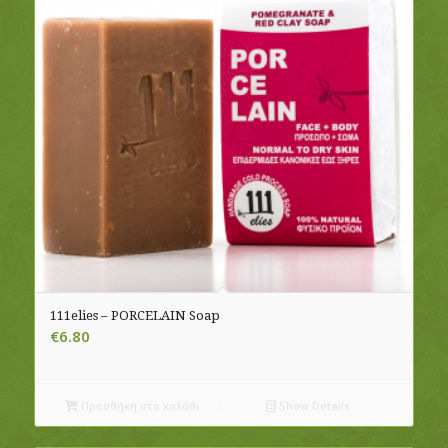
111elies – PORCELAIN Soap
€
6.80
Προσθήκη στο καλάθι
Show Details