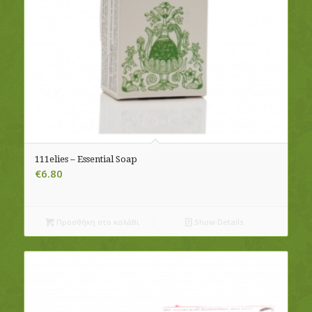
111elies – Essential Soap
€
6.80
Προσθήκη στο καλάθι
Show Details