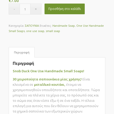
€
7.00
Προσθήκη στο καλάθι
Κατηγορία:
ΣΑΠΟΥΝΙΑ
Ετικέτες:
Handmade Soap
,
One Use Handmade
Small Soaps
,
one use soap
,
small soap
Περιγραφή
Περιγραφή
Snob Duck One Use Handmade Small Soaps!
30 χειροποίητα σαπουνάκια μίας χρήσης!
Είναι
κλεισμένα σε
μεταλλικό κουτάκι,
έτοιμα να
χρησιμοποιηθούν οπουδήποτε και οποτεδήποτε. Τώρα
μπορείτε να πλένετε τα χέρια σας, το πρόσωπό σας και
το σώμα σας όταν είστε έξω ή σε ένα ταξίδι. Η τέλεια
επιλογή για αυτούς που δεν θέλουν να χρησιμοποιούν
τα χημικά σαπούνια των εξωτερικών χώρων.