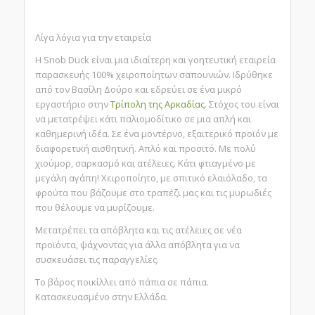
Λίγα λόγια για την εταιρεία
Η Snob Duck είναι μια ιδιαίτερη και γοητευτική εταιρεία
παρασκευής 100% χειροποίητων σαπουνιών. Ιδρύθηκε
από τον Βασίλη Δούρο και εδρεύει σε ένα μικρό
εργαστήριο στην
Τρίπολη της Αρκαδίας
. Στόχος του είναι
να μετατρέψει κάτι παλιομοδίτικο σε μια απλή και
καθημερινή ιδέα. Σε ένα μοντέρνο, εξαιτερικό προϊόν με
διαφορετική αισθητική. Απλό και προσιτό. Με πολύ
χιούμορ, σαρκασμό και ατέλειες. Κάτι φτιαγμένο με
μεγάλη αγάπη! Χειροποίητο, με σπιτικό ελαιόλαδο, τα
φρούτα που βάζουμε στο τραπέζι μας και τις μυρωδιές
που θέλουμε να μυρίζουμε.
Μετατρέπει τα απόβλητα και τις ατέλειες σε νέα
προϊόντα, ψάχνοντας για άλλα απόβλητα για να
συσκευάσει τις παραγγελίες.
Το βάρος ποικίλλει από πάπια σε πάπια.
Κατασκευασμένο στην Ελλάδα.