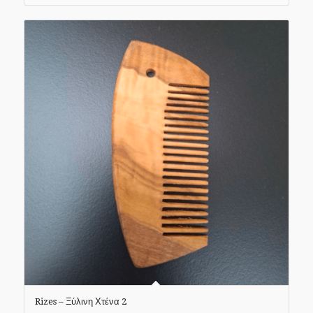
Rizes – Ξύλινη Χτένα 2