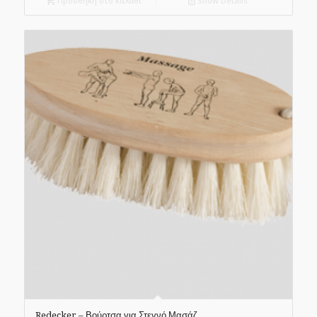
Προσθήκη στο καλάθι
Show Details
Redecker – Βούρτσα για Στεγνό Μασάζ