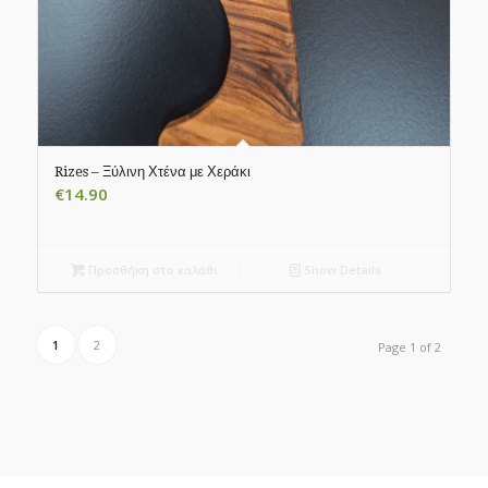
Rizes – Ξύλινη Χτένα με Χεράκι
€
14.90
Προσθήκη στο καλάθι
Show Details
1
2
Page 1 of 2