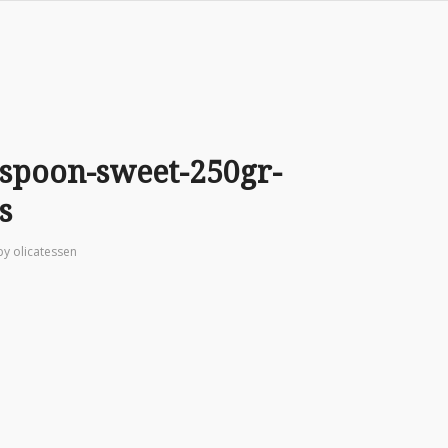
s-spoon-sweet-250gr-
s
by
olicatessen