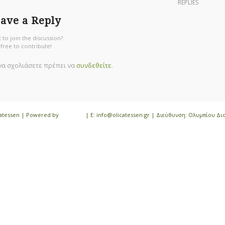
REPLIES
ave a Reply
 to join the discussion?
 free to contribute!
 να σχολιάσετε πρέπει να
συνδεθείτε
.
icatessen | Powered by
iloveit.gr
| E: info@olicatessen.gr | Διεύθυνση: Ολυμπίου Δι