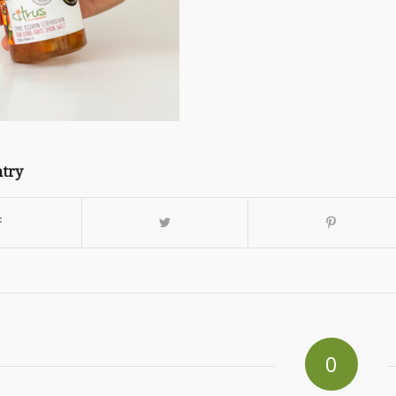
ntry
0