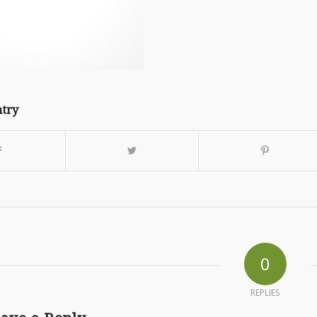
ntry
0
REPLIES