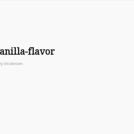
anilla-flavor
by
olicatessen