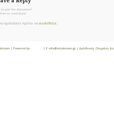
ave a Reply
 to join the discussion?
 free to contribute!
 να σχολιάσετε πρέπει να
συνδεθείτε
.
icatessen | Powered by
iloveit.gr
| E: info@olicatessen.gr | Διεύθυνση: Ολυμπίου Δι