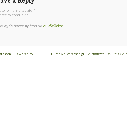
ave a Reply
 to join the discussion?
 free to contribute!
 να σχολιάσετε πρέπει να
συνδεθείτε
.
icatessen | Powered by
iloveit.gr
| E: info@olicatessen.gr | Διεύθυνση: Ολυμπίου Δι