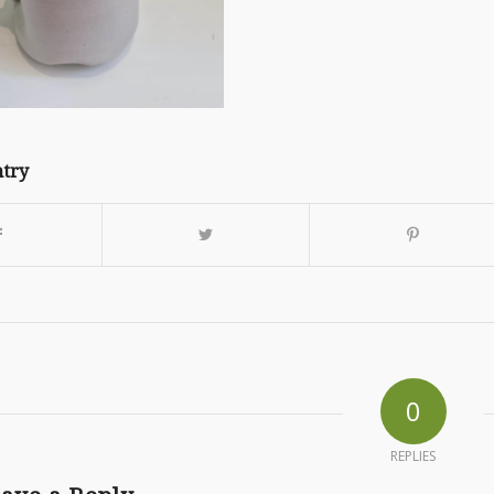
ntry
0
REPLIES