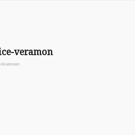
lice-veramon
y
olicatessen