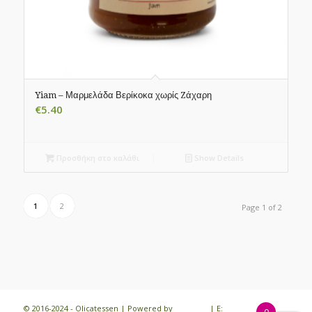
Yiam – Μαρμελάδα Βερίκοκα χωρίς Zάχαρη
€
5.40
Προσθήκη στο καλάθι
Show Details
1
2
Page 1 of 2
© 2016-2024 - Olicatessen | Powered by
iloveit.gr
| E: