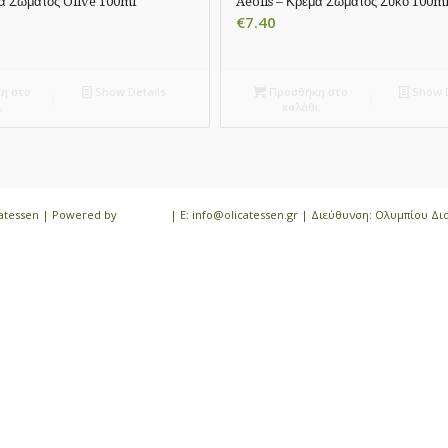
μα Σώματος Olive 100ml
Aeolis – Κρέμα Σώματος Σύκο 100m
€
7.40
η στο
Show Details
Προσθήκη στο
Show D
ι
καλάθι
icatessen | Powered by
iloveit.gr
| E: info@olicatessen.gr | Διεύθυνση: Ολυμπίου Δι