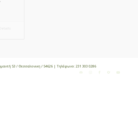
l
etails
αμαντή 53 / Θεσσαλονικη / 54626 | Τηλέφωνο:
231 303 0286