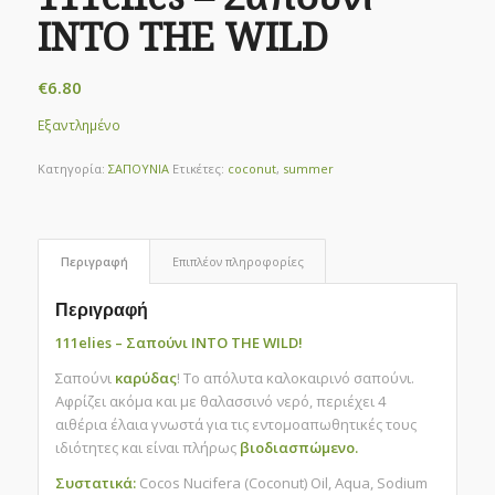
INTO THE WILD
€
6.80
Εξαντλημένο
Κατηγορία:
ΣΑΠΟΥΝΙΑ
Ετικέτες:
coconut
,
summer
Περιγραφή
Επιπλέον πληροφορίες
Περιγραφή
111elies – Σαπούνι INTO THE WILD!
Σαπούνι
καρύδας
! Το απόλυτα καλοκαιρινό σαπούνι.
Αφρίζει ακόμα και με θαλασσινό νερό, περιέχει 4
αιθέρια έλαια γνωστά για τις εντομοαπωθητικές τους
ιδιότητες και είναι πλήρως
βιοδιασπώμενο.
Συστατικά:
Cocos Nucifera (Coconut) Oil, Aqua, Sodium