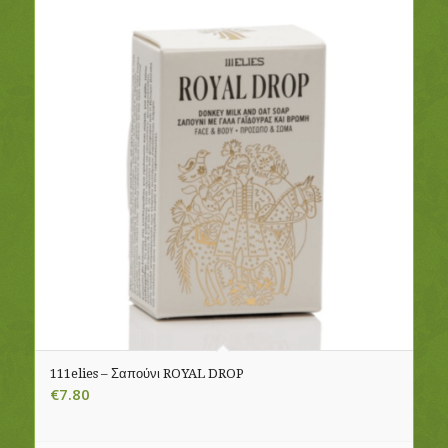
111elies – Σαπούνι ROYAL DROP
€
7.80