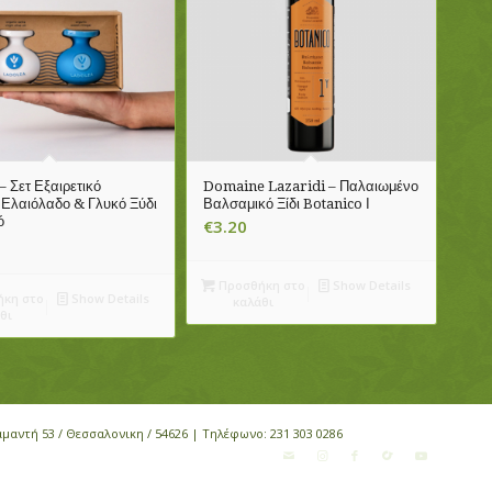
– Σετ Εξαιρετικό
Domaine Lazaridi – Παλαιωμένο
Ελαιόλαδο & Γλυκό Ξύδι
Βαλσαμικό Ξίδι Botanico Ι
ό
€
3.20
Προσθήκη στο
Show Details
κη στο
Show Details
καλάθι
θι
αμαντή 53 / Θεσσαλονικη / 54626 | Τηλέφωνο:
231 303 0286