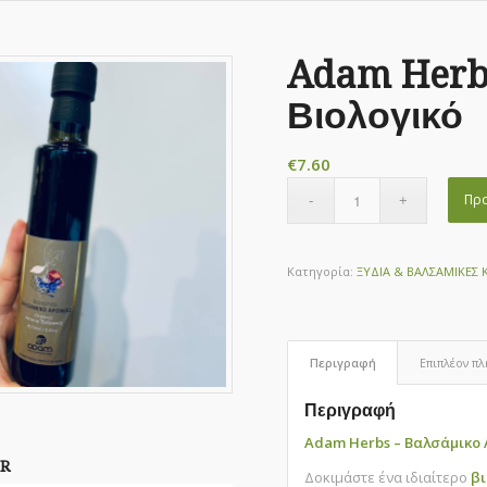
Adam Herb
Βιολογικό
€
7.60
Προ
Κατηγορία:
ΞΥΔΙΑ & ΒΑΛΣΑΜΙΚΕΣ 
Περιγραφή
Επιπλέον π
Περιγραφή
Adam Herbs – Βαλσάμικο 
R
Δοκιμάστε ένα ιδιαίτερο
βι