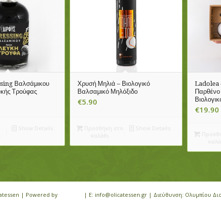
ssing Βαλσάμικου
Χρυσή Μηλιά – Βιολογικό
Ladolea 
υκής Τρούφας
Βαλσαμικό Μηλόξιδο
Παρθένο 
Βιολογικ
€
5.90
€
19.90
Show Details
Προσθήκη στο
Show Details
Προσθή
α
καλάθι
καλά
icatessen | Powered by
iloveit.gr
| E: info@olicatessen.gr | Διεύθυνση: Ολυμπίου Δι