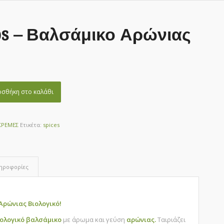
s – Βαλσάμικο Αρώνιας
σθήκη στο καλάθι
ΚΡΕΜΕΣ
Ετικέτα:
spices
ληροφορίες
Αρώνιας Βιολογικό!
ολογικό
βαλσάμικο
με άρωμα και γεύση
αρώνιας.
Ταιριάζει