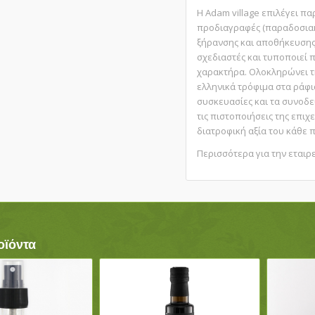
Η Adam village επιλέγει 
προδιαγραφές (παραδοσιακ
ξήρανσης και αποθήκευσης)
σχεδιαστές και τυποποιεί π
χαρακτήρα. Ολοκληρώνει τ
ελληνικά τρόφιμα στα ράφι
συσκευασίες και τα συνοδ
τις πιστοποιήσεις της επιχ
διατροφική αξία του κάθε π
Περισσότερα για την εταιρ
οϊόντα