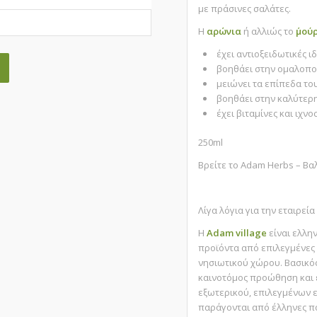
με πράσινες σαλάτες.
Η
αρώνια
ή αλλιώς το
΄μού
έχει αντιοξειδωτικές ι
βοηθάει στην ομαλοπο
μειώνει τα επίπεδα το
βοηθάει στην καλύτερ
έχει βιταμίνες και ιχνο
250ml
Βρείτε το Adam Herbs – Β
Λίγα λόγια για την εταιρεία
Η
Adam village
είναι ελλη
προϊόντα από επιλεγμένες 
νησιωτικού χώρου. Βασικός
καινοτόμος προώθηση και 
εξωτερικού, επιλεγμένων 
παράγονται από έλληνες π