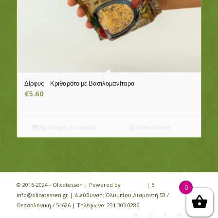
Δίρφυς – Κριθαρότο με Βασιλομανίταρα
€
5.60
Προσθήκη στο καλάθι
Show Details
© 2016-2024 - Olicatessen | Powered by
iloveit.gr
| E:
0
info@olicatessen.gr | Διεύθυνση: Ολυμπίου Διαμαντή 53 /
Θεσσαλονικη / 54626 | Τηλέφωνο:
231 303 0286