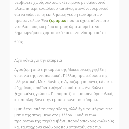
σερβίρετε χωρίς σάλτσα, σκέτο, μόνο με θαλασσινό
αλάτι, πιπέρι, ελαιόλαδο και λίγες σταγόνες λεμονιού
για να νιώσετε τη εκπληκτική γεύση των άριστων
πρώτων υλών. Ένα
ζυμαρικό
που το έχετε πάντα στο
ντουλάπι σας και μέσα σε μισή ώρα μπορείτε να
δημιουργήσετε χορταστικά και πεντανόστιμα πιάτα.
500g
Λίγα λόγια για την εταιρεία
Αγροζύμη από την καρδιά της Μακεδονικής γης! Στη
γειτονιά της εντυπωσιακής Πέλλας, πρωτεύουσα της
ελληνιστικής Μακεδονίας, η Αγροζύμη παράγει, εδώ και
40 χρόνια, προϊόντα υψηλής ποιότητας. Αναβιώνει
ξεχασμένες γεύσεις. Πειραματίζεται με καινούρια υλικά,
και απολαμβάνει την εμπιστοσύνη του κόσμου.
Εμπνέεται από την παράδοση, αλλά έχει ταυτόχρονα τα
μάτια της στραμμένα στο μέλλον. Η γκάμα των
προϊόντων της, περιλαμβάνει παραδοσιακούς κωδικούς
και ταυτόχρονα κωδικούς που απαντούν στις πιο