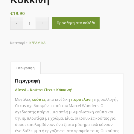
€
19.90
Προσθήκη στο καλάθι
Κατηγορία:
ΚΕΡΑΜΙΚΑ
Περιγραφή
Περιγραφή
Alessi – Κούπα Circus Κόκκινη!
Μεγάλες
κούπες
από κινέζικη
πορσελάνη
της συλλογής
Circus σχεδιασμένες από τον Marcel Wanders. Ο
σχεδιαστής παίρνει μια απλή μινιμαλιστική κούπα και
την εμπλουτίζει με χρώμα. Είναι οι ιδανικές κούπες για
όσους απολαμβάνουν ένα ζεστό ρόφημα ενώ κάνουν
ένα διάλειμμα ή εργάζονται στο γραφείο τους. Οι κούπες