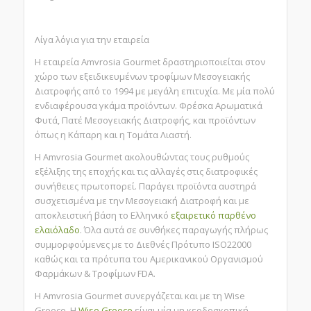
Λίγα λόγια για την εταιρεία
Η εταιρεία Amvrosia Gourmet δραστηριοποιείται στον
χώρο των εξειδικευμένων τροφίμων Μεσογειακής
Διατροφής από το 1994 με μεγάλη επιτυχία. Με μία πολύ
ενδιαφέρουσα γκάμα προϊόντων. Φρέσκα Αρωματικά
Φυτά, Πατέ Μεσογειακής Διατροφής, και προϊόντων
όπως η Κάπαρη και η Τομάτα Λιαστή.
Η Amvrosia Gourmet ακολουθώντας τους ρυθμούς
εξέλιξης της εποχής και τις αλλαγές στις διατροφικές
συνήθειες πρωτοπορεί. Παράγει προϊόντα αυστηρά
συσχετισμένα με την Μεσογειακή Διατροφή και με
αποκλειστική βάση το Ελληνικό
εξαιρετικό παρθένο
ελαιόλαδο
. Όλα αυτά σε συνθήκες παραγωγής πλήρως
συμμορφούμενες με το Διεθνές Πρότυπο ISO22000
καθώς και τα πρότυπα του Αμερικανικού Οργανισμού
Φαρμάκων & Τροφίμων FDA.
Η Amvrosia Gourmet συνεργάζεται και με τη Wise
Greece. H
Wise Greece
είναι μία μη κερδοσκοπική