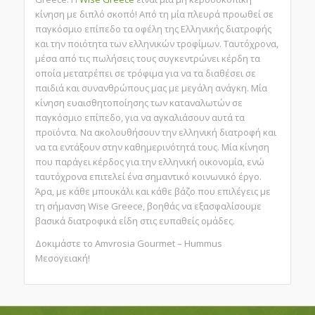
κίνηση με διπλό σκοπό! Από τη μία πλευρά προωθεί σε
παγκόσμιο επίπεδο τα οφέλη της Ελληνικής διατροφής
και την ποιότητα των ελληνικών τροφίμων. Ταυτόχρονα,
μέσα από τις πωλήσεις τους συγκεντρώνει κέρδη τα
οποία μετατρέπει σε τρόφιμα για να τα διαθέσει σε
παιδιά και συνανθρώπους μας με μεγάλη ανάγκη. Μία
κίνηση ευαισθητοποίησης των καταναλωτών σε
παγκόσμιο επίπεδο, για να αγκαλιάσουν αυτά τα
προϊόντα. Να ακολουθήσουν την ελληνική διατροφή και
να τα εντάξουν στην καθημερινότητά τους. Μία κίνηση
που παράγει κέρδος για την ελληνική οικονομία, ενώ
ταυτόχρονα επιτελεί ένα σημαντικό κοινωνικό έργο.
Άρα, με κάθε μπουκάλι και κάθε βάζο που επιλέγεις με
τη σήμανση Wise Greece, βοηθάς να εξασφαλίσουμε
βασικά διατροφικά είδη στις ευπαθείς ομάδες.
Δοκιμάστε το Amvrosia Gourmet – Hummus
Μεσογειακή!