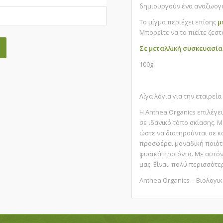
δημιουργούν ένα αναζωογω
Το μίγμα περιέχει επίσης
μ
Μπορείτε να το πιείτε ζεστ
Σε μεταλλική συσκευασία
100g
Λίγα λόγια για την εταιρεία
Η Anthea Organics επιλέγε
σε ιδανικό τόπο σκίασης. 
ώστε να διατηρούνται σε κ
προσφέρει μοναδική ποιότ
φυσικά προϊόντα. Με αυτόν 
μας. Είναι πολύ περισσότ
Anthea Organics – Βιολογικ