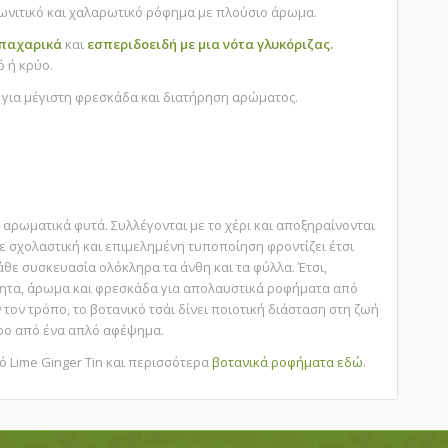
νιτικό και χαλαρωτικό ρόφημα με πλούσιο άρωμα.
παχαρικά
και
εσπεριδοειδή με μια νότα γλυκόριζας.
ό ή κρύο.
για μέγιστη φρεσκάδα και διατήρηση αρώματος.
ι αρωματικά φυτά. Συλλέγονται με το χέρι και αποξηραίνονται
Με σχολαστική και επιμελημένη τυποποίηση φροντίζει έτσι
άθε συσκευασία ολόκληρα τα άνθη και τα φύλλα. Έτσι,
ητα, άρωμα και φρεσκάδα για απολαυστικά ροφήματα από
τον τρόπο, το βοτανικό τσάι δίνει ποιοτική διάσταση στη ζωή
ερο από ένα απλό αφέψημα.
ό Lime Ginger Tin και περισσότερα
βοτανικά ροφήματα
εδώ
.