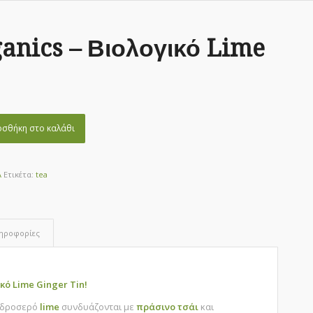
anics – Βιολογικό Lime
σθήκη στο καλάθι
Α
Ετικέτα:
tea
ληροφορίες
ικό Lime Ginger Tin!
ο δροσερό
lime
συνδυάζονται με
πράσινο τσάι
και