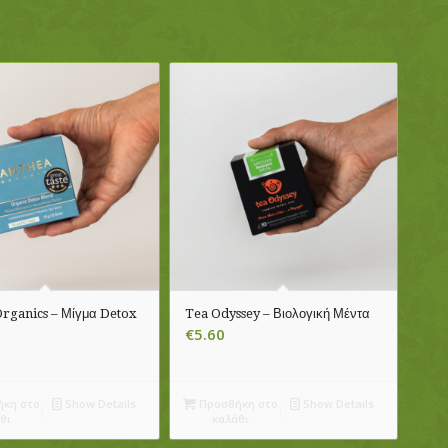
rganics – Μίγμα Detox
Tea Odyssey – Βιολογική Μέντα
€
5.60
κη στο
Show Details
Προσθήκη στο
Show Details
θι
καλάθι