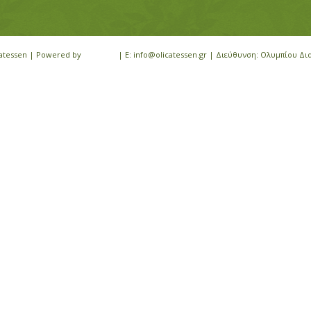
icatessen | Powered by
iloveit.gr
| E: info@olicatessen.gr | Διεύθυνση: Ολυμπίου Δι