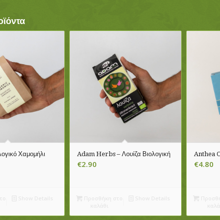
οϊόντα
λογικό Χαμομήλι
Adam Herbs – Λουίζα Βιολογική
Anthea O
€
2.90
€
4.80
το
Show Details
Προσθήκη στο
Show Details
Προσθή
καλάθι
καλά