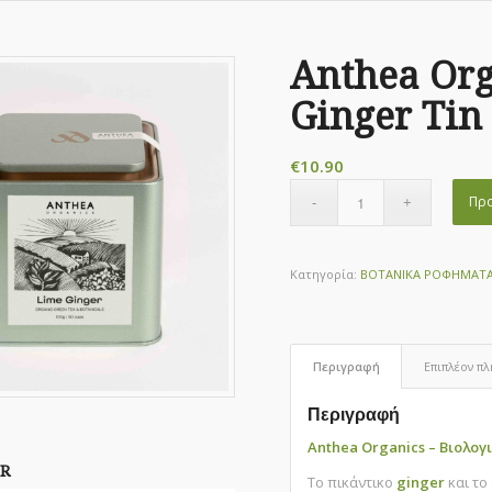
Anthea Org
Ginger Tin
€
10.90
Προ
Κατηγορία:
ΒΟΤΑΝΙΚΑ ΡΟΦΗΜΑΤ
Περιγραφή
Επιπλέον π
Περιγραφή
Anthea Organics – Βιολογ
R
Το πικάντικο
ginger
και τ