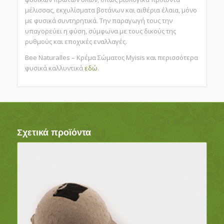
μέλισσας, εκχυλίσματα βοτάνων και αιθέρια έλαια, μόνο
με φυσικά συντηρητικά. Την παραγωγή τους την
υπαγορεύει η φύση, σύμφωνα με τους δικούς της
ρυθμούς και εποχικές εναλλαγές.
Bee Naturalles – Κρέμα Σώματος Myisis και περισσότερα
φυσικά καλλυντικά
εδώ
.
Σχετικά προϊόντα