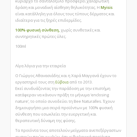
κυρίαρχο το σανταλόξυλο προσφέρει χαλαρωτική
δράση και μοναδική αίσθηση θηλυκότητας. Η
Myisis
είναι κατάλληλη για όλους τους τύπους δέρματος και
ιδιαίτερα για τις ξηρές επιδερμίδες.
100% φυσική σύνθεση,
χωρίς συνθετικές και
συντηρητικές πρώτες ύλες.
100ml
Λίγα λόγια για την εταιρεία
Ο Γιώργος Αθανασιάδης και η Χαρά Μαγγανά έχουν το
εργαστηριό τους στη
Εύβοια
από το 2013.
Εκεί συνδυάζοντας την παράδοση με την επιστήμη
κατάφεραν να κάνουν πράξη το μήνυμα
‘enclosing
nature’
, το οποίο συνοδεύει τη Bee Naturalles. Έχουν
δημιουργήσει μια σειρά προϊόντων με
100% φυσική
σύνθεση
που εσωκλείει την ευεργετική και
θεραπευτική δύναμη της φύσης.
Τα προϊόντα τους αποτελούν μείγματα ανεπεξέργαστων
φυσικών πρώτων υλών, όπως βιολογικά προϊόντα