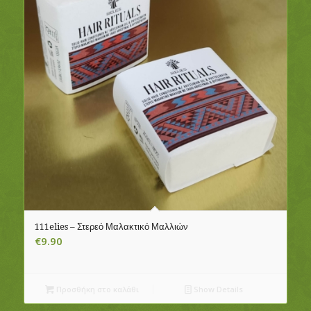
111elies – Στερεό Μαλακτικό Μαλλιών
€
9.90
Προσθήκη στο καλάθι
Show Details