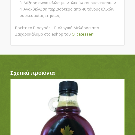
Αύξηση ανακυκλώσιμων υλικών και συσκευασιών.
Ανακύκλωση περισσότερο από 40 τόνους υλικών
συσκευασίας ετησίως.
Βρείτε το Βιοαγρός – Βιολογική Μελάσσα από
Ζαχαροκάλαμο στο eshop του
Olicatessen
!
Σχετικά προϊόντα