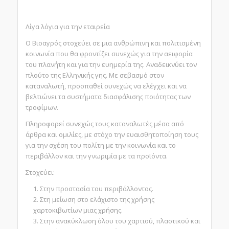
Λίγα λόγια για την εταιρεία
Ο Βιοαγρός στοχεύει σε μια ανθρώπινη και πολιτισμένη
κοινωνία που θα φροντίζει συνεχώς για την αειφορία
του πλανήτη και για την ευημερία της. Αναδεικνύει τον
πλούτο της Ελληνικής γης. Με σεβασμό στον
καταναλωτή, προσπαθεί συνεχώς να ελέγχει και να
βελτιώνει τα συστήματα διασφάλισης ποιότητας των
τροφίμων.
Πληροφορεί συνεχώς τους καταναλωτές μέσα από
άρθρα και ομιλίες, με στόχο την ευαισθητοποίηση τους
για την σχέση του πολίτη με την κοινωνία και το
περιβάλλον και την γνωριμία με τα προϊόντα.
Στοχεύει:
Στην προστασία του περιβάλλοντος.
Στη μείωση στο ελάχιστο της χρήσης
χαρτοκιβωτίων μιας χρήσης.
Στην ανακύκλωση όλου του χαρτιού, πλαστικού και