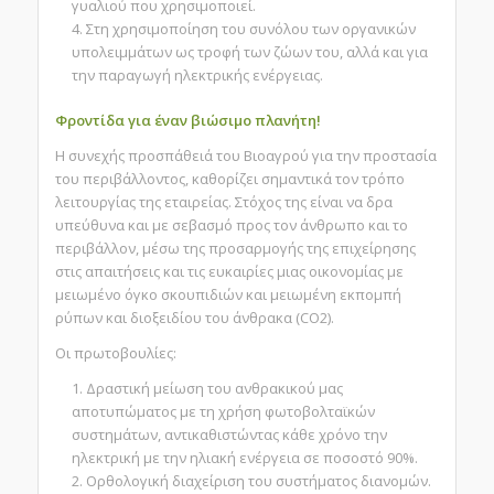
γυαλιού που χρησιμοποιεί.
Στη χρησιμοποίηση του συνόλου των οργανικών
υπολειμμάτων ως τροφή των ζώων του, αλλά και για
την παραγωγή ηλεκτρικής ενέργειας.
Φροντίδα για έναν
βιώσιμο πλανήτη
!
H συνεχής προσπάθειά του Βιοαγρού για την προστασία
του περιβάλλοντος, καθορίζει σημαντικά τον τρόπο
λειτουργίας της εταιρείας. Στόχος της είναι να δρα
υπεύθυνα και με σεβασμό προς τον άνθρωπο και το
περιβάλλον, μέσω της προσαρμογής της επιχείρησης
στις απαιτήσεις και τις ευκαιρίες μιας οικονομίας με
μειωμένο όγκο σκουπιδιών και μειωμένη εκπομπή
ρύπων και διοξειδίου του άνθρακα (CO2).
Οι πρωτοβουλίες:
Δραστική μείωση του ανθρακικού μας
αποτυπώματος με τη χρήση φωτοβολταϊκών
συστημάτων, αντικαθιστώντας κάθε χρόνο την
ηλεκτρική με την ηλιακή ενέργεια σε ποσοστό 90%.
Ορθολογική διαχείριση του συστήματος διανομών.