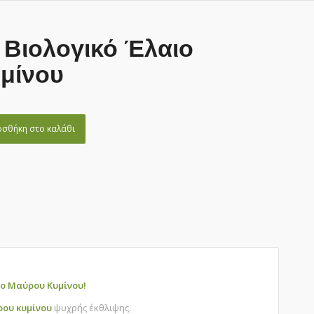
 Βιολογικό Έλαιο
μίνου
σθήκη στο καλάθι
ιο Μαύρου Κυμίνου!
ου κυμίνου
ψυχρής έκθλιψης.