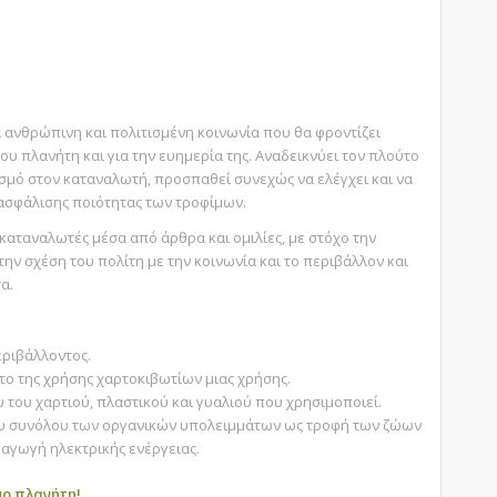
α
α ανθρώπινη και πολιτισμένη κοινωνία που θα φροντίζει
ου πλανήτη και για την ευημερία της. Αναδεικνύει τον πλούτο
ασμό στον καταναλωτή, προσπαθεί συνεχώς να ελέγχει και να
ιασφάλισης ποιότητας των τροφίμων.
αταναλωτές μέσα από άρθρα και ομιλίες, με στόχο την
την σχέση του πολίτη με την κοινωνία και το περιβάλλον και
τα.
εριβάλλοντος.
το της χρήσης χαρτοκιβωτίων μιας χρήσης.
του χαρτιού, πλαστικού και γυαλιού που χρησιμοποιεί.
ου συνόλου των οργανικών υπολειμμάτων ως τροφή των ζώων
αραγωγή ηλεκτρικής ενέργειας.
μο πλανήτη
!