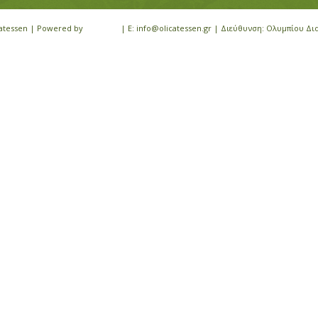
icatessen | Powered by
iloveit.gr
| E: info@olicatessen.gr | Διεύθυνση: Ολυμπίου Δι