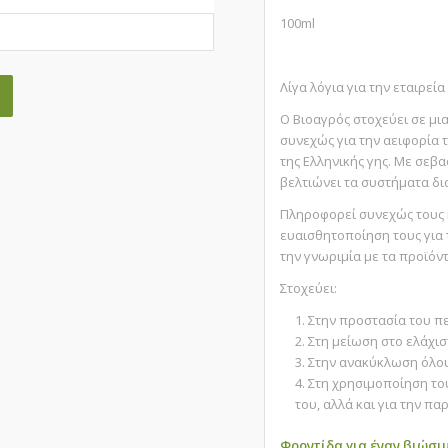
100ml
Λίγα λόγια για την εταιρεί
Ο Βιοαγρός στοχεύει σε μι
συνεχώς για την αειφορία τ
της Ελληνικής γης. Με σεβ
βελτιώνει τα συστήματα δ
Πληροφορεί συνεχώς τους κ
ευαισθητοποίηση τους για 
την γνωριμία με τα προϊόν
Στοχεύει:
Στην προστασία του π
Στη μείωση στο ελάχισ
Στην ανακύκλωση όλου 
Στη χρησιμοποίηση τ
του, αλλά και για την π
Φροντίδα για έναν
βιώσι