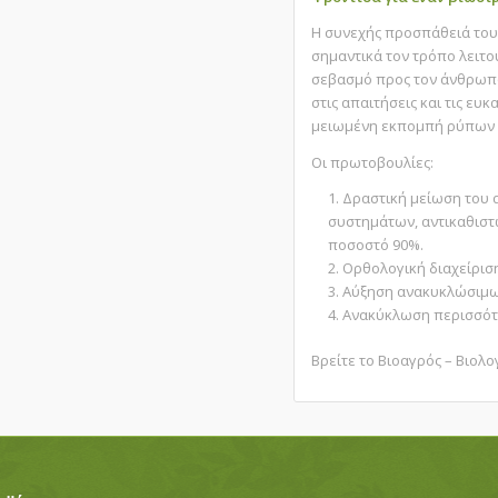
H συνεχής προσπάθειά του 
σημαντικά τον τρόπο λειτου
σεβασμό προς τον άνθρωπο
στις απαιτήσεις και τις ευ
μειωμένη εκπομπή ρύπων κα
Οι πρωτοβουλίες:
Δραστική μείωση του
συστημάτων, αντικαθιστώ
ποσοστό 90%.
Ορθολογική διαχείρισ
Αύξηση ανακυκλώσιμω
Ανακύκλωση περισσότε
Βρείτε το Βιοαγρός – Βιολ