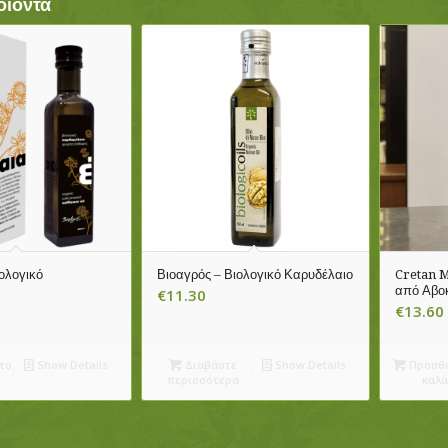
οϊόντα
ολογικό
Βιοαγρός – Βιολογικό Καρυδέλαιο
Cretan M
από Αβο
€
11.30
€
13.60
το
Show Details
Διαβάστε
Show Details
Προσθή
περισσότερα
καλά