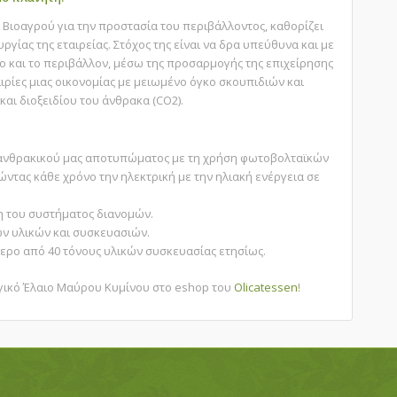
Βιοαγρού για την προστασία του περιβάλλοντος, καθορίζει
ργίας της εταιρείας. Στόχος της είναι να δρα υπεύθυνα και με
 και το περιβάλλον, μέσω της προσαρμογής της επιχείρησης
καιρίες μιας οικονομίας με μειωμένο όγκο σκουπιδιών και
ι διοξειδίου του άνθρακα (CO2).
 ανθρακικού μας αποτυπώματος με τη χρήση φωτοβολταϊκών
ντας κάθε χρόνο την ηλεκτρική με την ηλιακή ενέργεια σε
η του συστήματος διανομών.
ν υλικών και συσκευασιών.
ρο από 40 τόνους υλικών συσκευασίας ετησίως.
ογικό Έλαιο Μαύρου Κυμίνου στο eshop του
Olicatessen
!