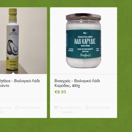
ythos – Βιολογικό Λάδι
Βιοαγρός – Βιολογικό Λάδι
κάντο
Καρύδας, 400g
€
8.95
κη στο
Show Details
Προσθήκη στο
Show Details
θι
καλάθι