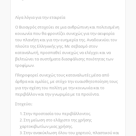
Λίγα λόγια για την εταιρεία
Ο Βιοαγρός στοχεύει σε μια ανθρώπινη και πολιτισμένη
κοινωνία που θα φροντίζει συνεχώς για την αειφορία
του πλανήτη και για την ευημερία της. Αναδεικνύει τον
πλούτο της Ελληνικής γης. Με σεβασμό στον
καταναλωτή, προσπαθεί συνεχώς να ελέγχει και να
βελτιώνει τα συστήματα διασφάλισης ποιότητας των
τροφίμων.
Πληροφορεί συνεχώς τους καταναλωτές μέσα από
άρθρα και ομιλίες, με στόχο την ευαισθητοποίηση τους
για την σχέση του πολίτη με την κοινωνία και το
περιβάλλον και την γνωριμία με τα προϊόντα.
Στοχεύει:
Στην προστασία του περιβάλλοντος.
Στη μείωση στο ελάχιστο της χρήσης
χαρτοκιβωτίων μιας χρήσης.
Στην ανακύκλωση όλου του χαρτιού, πλαστικού και