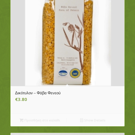
Δικότυλον – Φάβα Φενεού
€
3.80
Προσθήκη στο καλάθι
Show Details