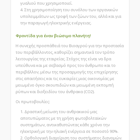
γυαλιού που χρησιμοποιεί.
Στη χρησιμοποίηση του συνόλου των οργανικών
υπολειμμάτων ως τροφή των ζώων του, αλλά και για
την παραγωγή ηλεκτρικής ενέργειας.
Φροντίδα για έναν
βιώσιμο πλανήτη
!
H συνεχής προσπάθειά του Βιοαγρού για την προστασία
του περιβάλλοντος, καθορίζει σημαντικά τον τρόπο
λειτουργίας της εταιρείας. Στόχος της είναι να δρα
υπεύθυνα και με σεβασμό προς τον άνθρωπο και το
περιβάλλον, μέσω της προσαρμογής της επιχείρησης
στις απαιτήσεις και τις ευκαιρίες μιας οικονομίας με
μειωμένο όγκο σκουπιδιών και μειωμένη εκπομπή
ρύπων και διοξειδίου του άνθρακα (CO2).
Οι πρωτοβουλίες:
Δραστική μείωση του ανθρακικού μας
αποτυπώματος με τη χρήση φωτοβολταϊκών
συστημάτων, αντικαθιστώντας κάθε χρόνο την
ηλεκτρική με την ηλιακή ενέργεια σε ποσοστό 90%.
Ορθολογική διαχείριση του συστήματος διανομών.