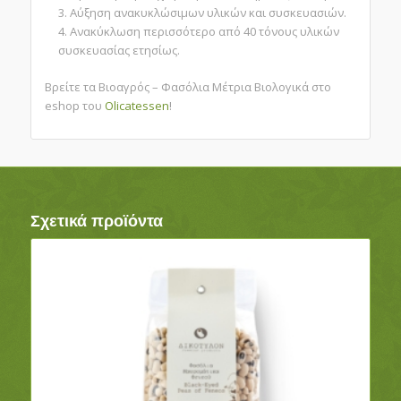
Αύξηση ανακυκλώσιμων υλικών και συσκευασιών.
Ανακύκλωση περισσότερο από 40 τόνους υλικών
συσκευασίας ετησίως.
Βρείτε τα Βιοαγρός – Φασόλια Μέτρια Βιολογικά στο
eshop του
Olicatessen
!
Σχετικά προϊόντα