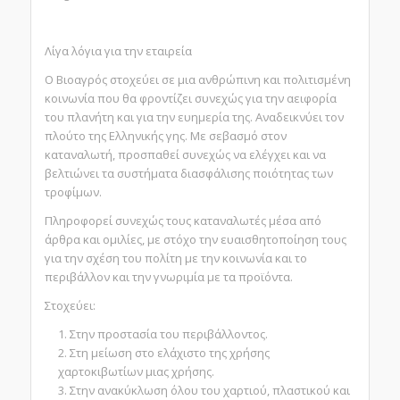
Λίγα λόγια για την εταιρεία
Ο Βιοαγρός στοχεύει σε μια ανθρώπινη και πολιτισμένη
κοινωνία που θα φροντίζει συνεχώς για την αειφορία
του πλανήτη και για την ευημερία της. Αναδεικνύει τον
πλούτο της Ελληνικής γης. Με σεβασμό στον
καταναλωτή, προσπαθεί συνεχώς να ελέγχει και να
βελτιώνει τα συστήματα διασφάλισης ποιότητας των
τροφίμων.
Πληροφορεί συνεχώς τους καταναλωτές μέσα από
άρθρα και ομιλίες, με στόχο την ευαισθητοποίηση τους
για την σχέση του πολίτη με την κοινωνία και το
περιβάλλον και την γνωριμία με τα προϊόντα.
Στοχεύει:
Στην προστασία του περιβάλλοντος.
Στη μείωση στο ελάχιστο της χρήσης
χαρτοκιβωτίων μιας χρήσης.
Στην ανακύκλωση όλου του χαρτιού, πλαστικού και