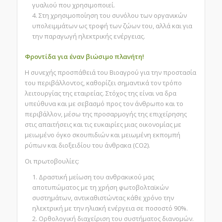
γυαλιού που χρησιμοποιεί.
Στη χρησιμοποίηση του συνόλου των οργανικών
υπολειμμάτων ως τροφή των ζώων του, αλλά και για
την παραγωγή ηλεκτρικής ενέργειας.
Φροντίδα για έναν
βιώσιμο πλανήτη
!
H συνεχής προσπάθειά του Βιοαγρού για την προστασία
του περιβάλλοντος, καθορίζει σημαντικά τον τρόπο
λειτουργίας της εταιρείας. Στόχος της είναι να δρα
υπεύθυνα και με σεβασμό προς τον άνθρωπο και το
περιβάλλον, μέσω της προσαρμογής της επιχείρησης
στις απαιτήσεις και τις ευκαιρίες μιας οικονομίας με
μειωμένο όγκο σκουπιδιών και μειωμένη εκπομπή
ρύπων και διοξειδίου του άνθρακα (CO2).
Οι πρωτοβουλίες:
Δραστική μείωση του ανθρακικού μας
αποτυπώματος με τη χρήση φωτοβολταϊκών
συστημάτων, αντικαθιστώντας κάθε χρόνο την
ηλεκτρική με την ηλιακή ενέργεια σε ποσοστό 90%.
Ορθολογική διαχείριση του συστήματος διανομών.