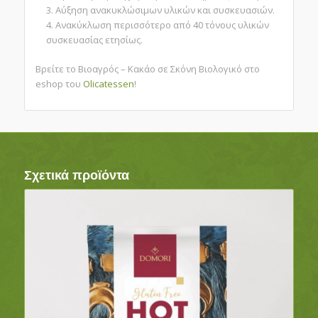
Αύξηση ανακυκλώσιμων υλικών και συσκευασιών.
Ανακύκλωση περισσότερο από 40 τόνους υλικών
συσκευασίας ετησίως.
Βρείτε το Βιοαγρός – Κακάο σε Σκόνη Βιολογικό στο
eshop του
Olicatessen
!
Σχετικά προϊόντα