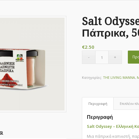
Salt Odyss
Πάπρικα, 5
€
2.50
Προ
Κατηγορίες:
THE LIVING MANNA
,
Περιγραφή
Επιπλέον π
Περιγραφή
Salt Odyssey – Ελληνική 
R
Μια πάπρικά καπνιστή, παρ