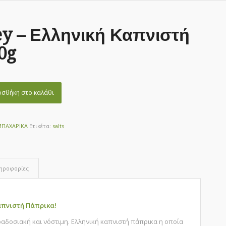
ey – Ελληνική Καπνιστή
0g
σθήκη στο καλάθι
ΜΠΑΧΑΡΙΚΑ
Ετικέτα:
salts
ληροφορίες
Καπνιστή Πάπρικα!
αδοσιακή και νόστιμη. Ελληνική καπνιστή πάπρικα η οποία