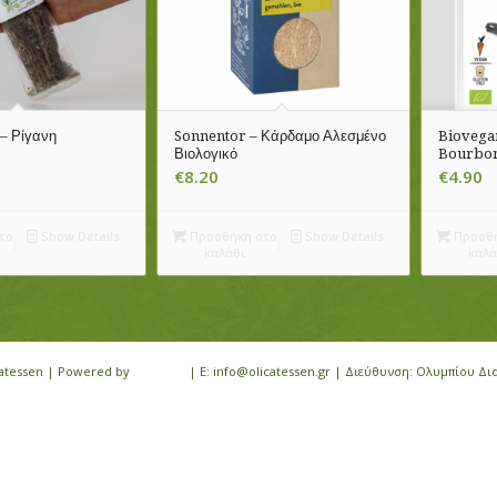
– Ρίγανη
Sonnentor – Κάρδαμο Αλεσμένο
Biovegan
Βιολογικό
Bourbon
€
8.20
€
4.90
το
Show Details
Προσθήκη στο
Show Details
Προσθή
καλάθι
καλά
icatessen | Powered by
iloveit.gr
| E: info@olicatessen.gr | Διεύθυνση: Ολυμπίου Δι