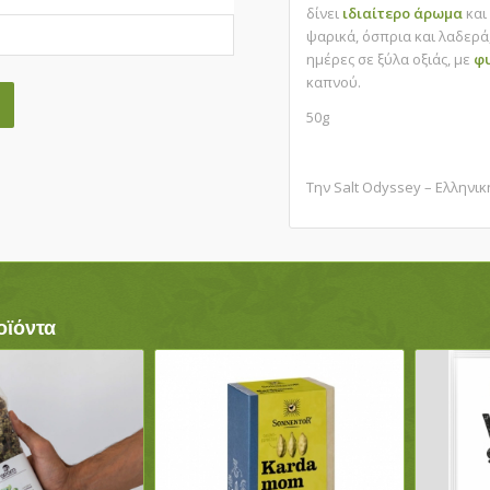
δίνει
ιδιαίτερο
άρωμα
κα
ψαρικά, όσπρια και λαδερά,
ημέρες σε ξύλα οξιάς, με
φ
καπνού.
50g
Την Salt Odyssey – Ελληνι
οϊόντα