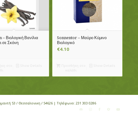
 – Βιολογική Βανίλια
Sonnentor – Μαύρο Κύμινο
 σε Σκόνη
Βιολογικό
€
4.10
κη στο
Show Details
Προσθήκη στο
Show Details
θι
καλάθι
αμαντή 53 / Θεσσαλονικη / 54626 | Τηλέφωνο:
231 303 0286