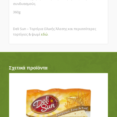
συνδυασμούς.
360g
Deli Sun – Τορτίγια Ολικής Άλεσης και περισσότερες
τορτίγιες & ψωμί
εδώ
.
Σχετικά προϊόντα