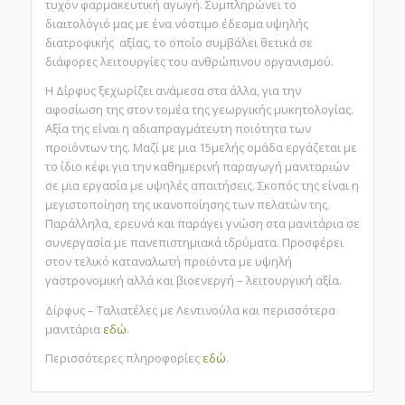
τυχόν φαρμακευτική αγωγή. Συμπληρώνει το
διαιτολόγιό μας με ένα νόστιμο έδεσμα υψηλής
διατροφικής αξίας, το οποίο συμβάλει θετικά σε
διάφορες λειτουργίες του ανθρώπινου οργανισμού.
Η Δίρφυς ξεχωρίζει ανάμεσα στα άλλα, για την
αφοσίωση της στον τομέα της γεωργικής μυκητολογίας.
Αξία της είναι η αδιαπραγμάτευτη ποιότητα των
προϊόντων της. Μαζί με μια 15μελής ομάδα εργάζεται με
το ίδιο κέφι για την καθημερινή παραγωγή μανιταριών
σε μια εργασία με υψηλές απαιτήσεις. Σκοπός της είναι η
μεγιστοποίηση της ικανοποίησης των πελατών της.
Παράλληλα, ερευνά και παράγει γνώση στα μανιτάρια σε
συνεργασία με πανεπιστημιακά ιδρύματα. Προσφέρει
στον τελικό καταναλωτή προϊόντα με υψηλή
γαστρονομική αλλά και βιοενεργή – λειτουργική αξία.
Δίρφυς – Ταλιατέλες με Λεντινούλα και περισσότερα
μανιτάρια
εδώ
.
Περισσότερες πληροφορίες
εδώ
.