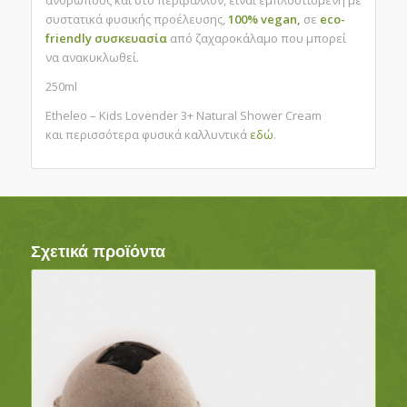
ανθρώπους και στο περιβάλλον, είναι εμπλουτισμένη με
συστατικά φυσικής προέλευσης,
100% vegan,
σε
eco-
friendly συσκευασία
από ζαχαροκάλαμο που μπορεί
να ανακυκλωθεί.
250ml
Etheleo – Kids Lovender 3+ Natural Shower Cream
και περισσότερα φυσικά καλλυντικά
εδώ
.
Σχετικά προϊόντα