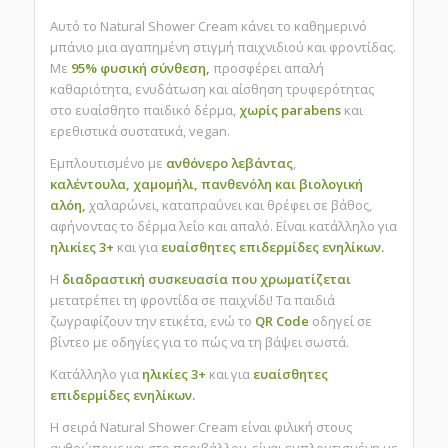
Αυτό το
Natural Shower Cream κάνει το καθημερινό
μπάνιο μια αγαπημένη στιγμή παιχνιδιού και φροντίδας.
Με
95% φυσική σύνθεση,
προσφέρει απαλή
καθαριότητα, ενυδάτωση και αίσθηση τρυφερότητας
στο ευαίσθητο παιδικό δέρμα,
χωρίς parabens
και
ερεθιστικά συστατικά, vegan.
Εμπλουτισμένο με
ανθόνερο λεβάντας
,
καλέντουλα,
χαμομήλι,
πανθενόλη
και
βιολογική
αλόη,
χαλαρώνει, καταπραΰνει και θρέφει σε βάθος,
αφήνοντας το δέρμα λείο και απαλό. Είναι κατάλληλο για
ηλικίες 3+
και για
ευαίσθητες επιδερμίδες ενηλίκων.
Η
διαδραστική συσκευασία που χρωματίζεται
μετατρέπει τη φροντίδα σε παιχνίδι! Τα παιδιά
ζωγραφίζουν την ετικέτα, ενώ το
QR Code
οδηγεί σε
βίντεο με οδηγίες για το πώς να τη βάψει σωστά.
Κατάλληλο για
ηλικίες 3+
και για
ευαίσθητες
επιδερμίδες ενηλίκων.
Η σειρά Νatural Shower Cream είναι φιλική στους