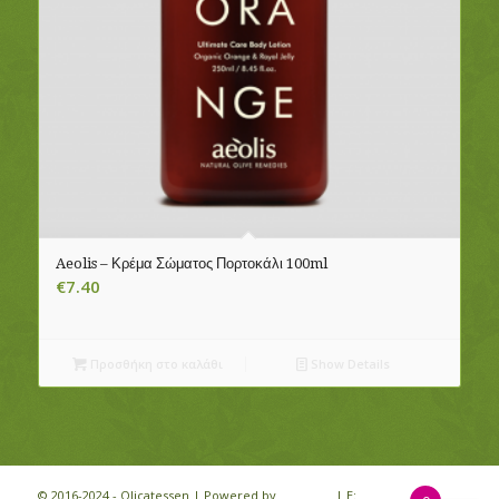
Aeolis – Κρέμα Σώματος Πορτοκάλι 100ml
€
7.40
Προσθήκη στο καλάθι
Show Details
© 2016-2024 - Olicatessen | Powered by
iloveit.gr
| E: