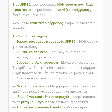
Blue SPF 30
, που προσφέρει
100% φυσική αντηλιακή
προστασία
και μια δροσερή
γαλάζια απόχρωση
για
ένα ανανεωμένο look!
Ιδανικό για
κάθε τύπο δέρματος
, ακόμα και για τα πιο
ευαίσθητα.
Τα δυνατά του σημεία:
—
Ευρέος φάσματος προστασία SPF 30
– 100% φυσικά
φίλτρα ψευδαργύρου.
—
Ανθεκτικό στο νερό
– Ιδανικό για βουτιές και
αθλητικές δραστηριότητες.
—
Δροσερή μπλε απόχρωση
– Μοναδικό χρώμα που
ξεχωρίζει. Φοβάστε ότι θα είναι δεσμευτικό; Εφαρμόστε
μικρή ποσότητα σε μέτωπο, πιγούνι και μάγουλα και
απλώστε ώστε να γίνει αόρατο!
—
Φυσικά συστατικά
– Με χαμομήλι, καλέντουλα και
εκχύλισμα ρυζιού για ενυδάτωση και απαλότητα.
—
Ιδανικό για ευαίσθητες περιοχές
– Χρησιμοποιήστε
το σε
μύτη και μάγουλα
για επιπλέον προστασία.
—
Το απόλυτο summer trend
– Συνδυάστε προστασία