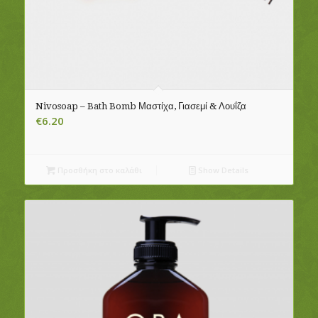
Nivosoap – Bath Bomb Μαστίχα, Γιασεμί & Λουΐζα
€
6.20
Προσθήκη στο καλάθι
Show Details