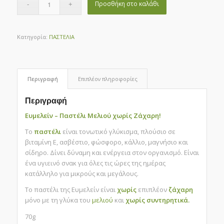
Προσθήκη στο καλάθι
Κατηγορία:
ΠΑΣΤΕΛΙΑ
Περιγραφή
Επιπλέον πληροφορίες
Περιγραφή
Ευμελείν – Παστέλι Μελιού χωρίς Ζάχαρη!
Το
παστέλι
είναι τονωτικό γλύκισμα, πλούσιο σε
βιταμίνη Ε, ασβέστιο, φώσφορο, κάλλιο, μαγνήσιο και
σίδηρο. Δίνει δύναμη και ενέργεια στον οργανισμό. Είναι
ένα υγιεινό σνακ για όλες τις ώρες της ημέρας
κατάλληλο για μικρούς και μεγάλους.
Το παστέλι της Ευμελείν είναι
χωρίς
επιπλέον
ζάχαρη
μόνο με τη γλύκα του
μελιού
και
χωρίς συντηρητικά.
70g