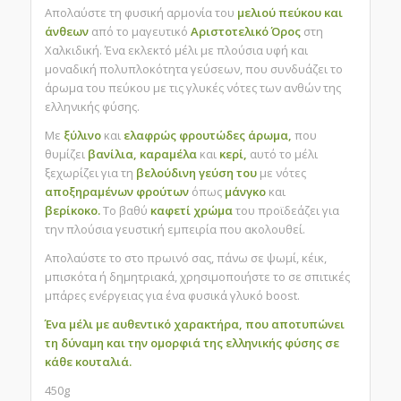
Απολαύστε τη φυσική αρμονία του
μελιού πεύκου και
άνθεων
από το μαγευτικό
Αριστοτελικό Όρος
στη
Χαλκιδική. Ένα εκλεκτό μέλι με πλούσια υφή και
μοναδική πολυπλοκότητα γεύσεων, που συνδυάζει το
άρωμα του πεύκου με τις γλυκές νότες των ανθών της
ελληνικής φύσης.
Με
ξύλινο
και
ελαφρώς φρουτώδες άρωμα,
που
θυμίζει
βανίλια, καραμέλα
και
κερί,
αυτό το μέλι
ξεχωρίζει για τη
βελούδινη γεύση του
με νότες
αποξηραμένων φρούτων
όπως
μάνγκο
και
βερίκοκο.
Το βαθύ
καφετί χρώμα
του προϊδεάζει για
την πλούσια γευστική εμπειρία που ακολουθεί.
Απολαύστε το στο πρωινό σας, πάνω σε ψωμί, κέικ,
μπισκότα ή δημητριακά, χρησιμοποιήστε το σε σπιτικές
μπάρες ενέργειας για ένα φυσικά γλυκό boost.
Ένα μέλι με αυθεντικό χαρακτήρα, που αποτυπώνει
τη δύναμη και την ομορφιά της ελληνικής φύσης σε
κάθε κουταλιά.
450g