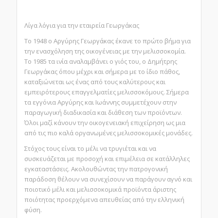
Λίγα λόγια για την εταιρεία Γεωργάκας
Το 1948 ο Αργύρης Γεωργάκας έκανε το πρώτο βήμα για
την ενασχόληση της οικογένειας με την μελισσοκομία.
Το 1985 τα ινία αναλαμβάνει ο γιός του, ο Δημήτρης
Γεωργάκας όπου μέχρι και σήμερα με το ίδιο πάθος,
καταξιώνεται ως ένας από τους καλύτερους και
εμπειρότερους επαγγελματίες μελισσοκόμους. Σήμερα
τα εγγόνια Αργύρης και Ιωάννης συμμετέχουν στην
παραγωγική διαδικασία και διάθεση των προϊόντων.
Όλοι μαζί κάνουν την οικογενειακή επιχείρηση ως μια
από τις πιο καλά οργανωμένες μελισσοκομικές μονάδες.
Στόχος τους είναι το μέλι να τρυγιέται και να
συσκευάζεται με προσοχή και επιμέλεια σε κατάλληλες
εγκαταστάσεις. Ακολουθώντας την πατρογονική
παράδοση θέλουν να συνεχίσουν να παράγουν αγνό και
ποιοτικό μέλι και μελισσοκομικά προϊόντα άριστης
ποιότητας προερχόμενα απευθείας από την ελληνική
φύση.