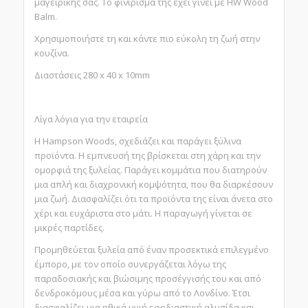
μαγειρικής σας. Το φινίρισμα της έχει γίνει με HW Wood
Balm.
Χρησιμοποιήστε τη και κάντε πιο εύκολη τη ζωή στην
κουζίνα.
Διαστάσεις 280 x 40 x 10mm
Λίγα λόγια για την εταιρεία
Η Hampson Woods, σχεδιάζει και παράγει ξύλινα
προϊόντα. Η εμπνευσή της βρίσκεται στη χάρη και την
ομορφιά της ξυλείας. Παράγει κομμάτια που διατηρούν
μια απλή και διαχρονική κομψότητα, που θα διαρκέσουν
μια ζωή. Διασφαλίζει ότι τα προϊόντα της είναι άνετα στο
χέρι και ευχάριστα στο μάτι. Η παραγωγή γίνεται σε
μικρές παρτίδες.
Προμηθεύεται ξυλεία από έναν προσεκτικά επιλεγμένο
έμπορο, με τον οποίο συνεργάζεται λόγω της
παραδοσιακής και βιώσιμης προσέγγισής του και από
δενδροκόμους μέσα και γύρω από το Λονδίνο. Έτσι
διασφαλίζει μια ηθικά υγιή εφοδιαστική αλυσίδα και