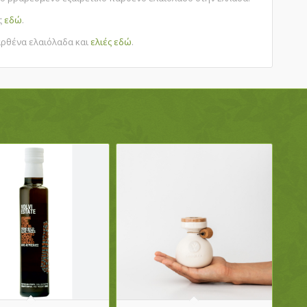
ς
εδώ
.
αρθένα ελαιόλαδα και
ελιές
εδώ
.