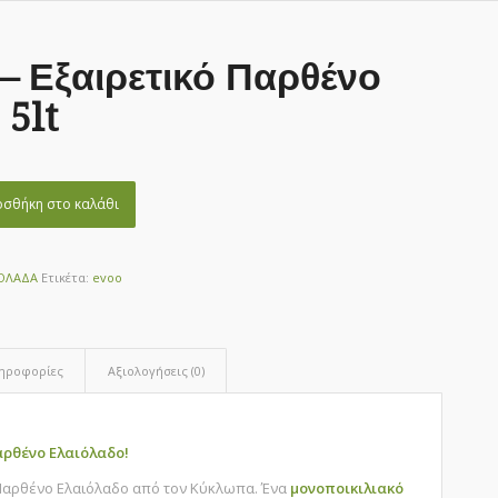
 Εξαιρετικό Παρθένο
 5lt
σθήκη στο καλάθι
ΙΟΛΑΔΑ
Ετικέτα:
evoo
ληροφορίες
Αξιολογήσεις (0)
αρθένο Ελαιόλαδο!
 Παρθένο Ελαιόλαδο από τον Κύκλωπα. Ένα
μονοποικιλιακό