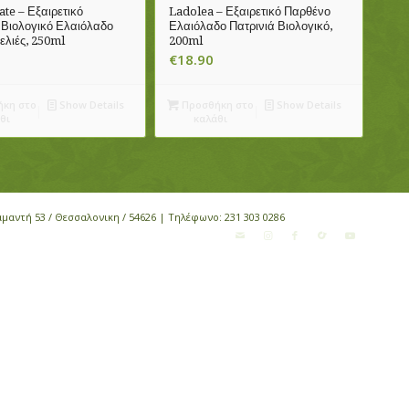
ate – Εξαιρετικό
Ladolea – Εξαιρετικό Παρθένο
Βιολογικό Ελαιόλαδο
Ελαιόλαδο Πατρινιά Βιολογικό,
ελιές, 250ml
200ml
€
18.90
κη στο
Show Details
Προσθήκη στο
Show Details
θι
καλάθι
αμαντή 53 / Θεσσαλονικη / 54626 | Τηλέφωνο:
231 303 0286