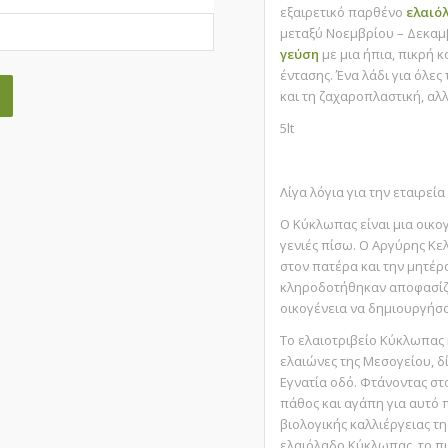
εξαιρετικό παρθένο
ελαιό
μεταξύ Νοεμβρίου – Δεκαμ
γεύση
με μια ήπια, πικρή κ
έντασης. Ένα λάδι για όλες
και τη ζαχαροπλαστική, αλ
5lt
Λίγα λόγια για την εταιρεί
Ο Κύκλωπας είναι μια οικο
γενιές πίσω. Ο Αργύρης Κελ
στον πατέρα και την μητέρ
κληροδοτήθηκαν αποφασίζει
οικογένεια να δημιουργήσο
Το ελαιοτριβείο Κύκλωπας 
ελαιώνες της Μεσογείου, δ
Εγνατία οδό. Φτάνοντας στ
πάθος και αγάπη για αυτό 
βιολογικής καλλιέργειας τη
ελαιόλαδο Κύκλωπας, το π