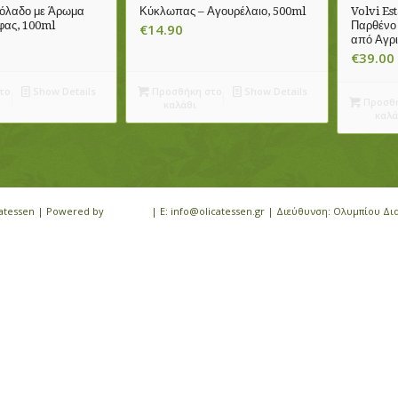
ιόλαδο με Άρωμα
Κύκλωπας – Αγουρέλαιο, 500ml
Volvi Est
φας, 100ml
Παρθένο 
€
14.90
από Αγρι
€
39.00
το
Show Details
Προσθήκη στο
Show Details
Προσθή
καλάθι
καλά
icatessen | Powered by
iloveit.gr
| E: info@olicatessen.gr | Διεύθυνση: Ολυμπίου Δι