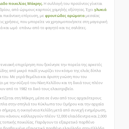
λαδο
ποικιλίας Μάκρης.
Η συλλογή του προϊόντος γίνεται
βρίου, από ώριμους καρπούς χαμηλής οξύτητας. Έχει
γλυκιά
αι πικάντικη επίγευση, με
φρουτώδες αρώματα
μεσαίας
 τις χρήσεις, που μπορείτε να χρησιμοποιήσετε στη μαγειρική
λά και ωμό επάνω από το φαγητό και τις σαλάτες.
α
γενειακή επιχείρηση που ξεκίνησε την πορεία της αρκετές
ίδης από μικρό παιδί γνωρίζει τον κόσμο της ελιάς δίπλα
α του. Με γερά θεμέλια και άριστη γνώση που του
 με την σύζυγό του Νίκη Κελίδου και τη δικιά τους πλέον
υν από το 1982 το δικό τους ελαιοτριβείο.
κτίζεται στη Μάκρη, μέσα σε έναν από τους αρχαιότερους
ίπλα στην σπηλιά του Κύκλωπα του Ομήρου και την αρχαία
ο σήμερα, η οικογένεια Κελίδη μετά από συνεχή ενημέρωση,
που κάνουν, καλλιεργούν πλέον 12,000 ελαιόδεντρα και 2,000
ς τοπικής ποικιλίας. Παράγουν το εξαιρετικό παρθένο
ιο βραβευμένο εξαιρετικό παρθένο ελαιόλαδο στην Ελλάδα.