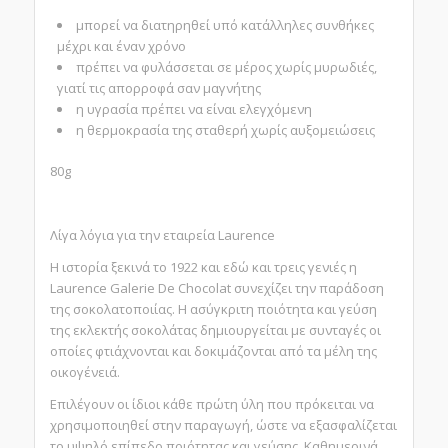
μπορεί να διατηρηθεί υπό κατάλληλες συνθήκες
μέχρι και έναν χρόνο
πρέπει να φυλάσσεται σε μέρος χωρίς μυρωδιές,
γιατί τις απορροφά σαν μαγνήτης
η υγρασία πρέπει να είναι ελεγχόμενη
η θερμοκρασία της σταθερή χωρίς αυξομειώσεις
80g
Λίγα λόγια για την εταιρεία Laurence
Η ιστορία ξεκινά το 1922 και εδώ και τρεις γενιές η
Laurence Galerie De Chocolat συνεχίζει την παράδοση
της σοκολατοποιίας. Η ασύγκριτη ποιότητα και γεύση
της εκλεκτής σοκολάτας δημιουργείται με συνταγές οι
οποίες φτιάχνονται και δοκιμάζονται από τα μέλη της
οικογένειά.
Επιλέγουν οι ίδιοι κάθε πρώτη ύλη που πρόκειται να
χρησιμοποιηθεί στην παραγωγή, ώστε να εξασφαλίζεται
το υψηλό επίπεδο ποιότητας και γεύσης. Καθημερινά