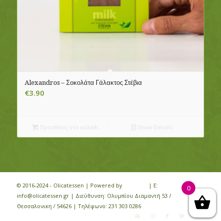
Alexandros – Σοκολάτα Γάλακτος Στέβια
€
3.90
Προσθήκη στο καλάθι
Show Details
© 2016-2024 - Olicatessen | Powered by
iloveit.gr
| E:
0
info@olicatessen.gr | Διεύθυνση: Ολυμπίου Διαμαντή 53 /
Θεσσαλονικη / 54626 | Τηλέφωνο:
231 303 0286