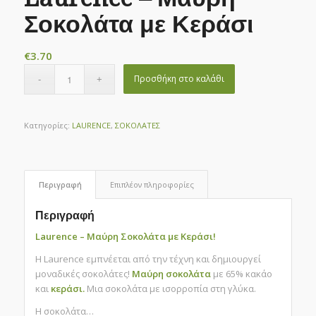
Σοκολάτα με Κεράσι
€
3.70
Προσθήκη στο καλάθι
Κατηγορίες:
LAURENCE
,
ΣΟΚΟΛΑΤΕΣ
Περιγραφή
Επιπλέον πληροφορίες
Περιγραφή
Laurence – Μαύρη Σοκολάτα με Κεράσι!
Η Laurence εμπνέεται από την τέχνη και δημιουργεί
μοναδικές σοκολάτες!
Μαύρη σοκολάτα
με 65% κακάο
και
κεράσι.
Μια σοκολάτα με ισορροπία στη γλύκα.
Η σοκολάτα…