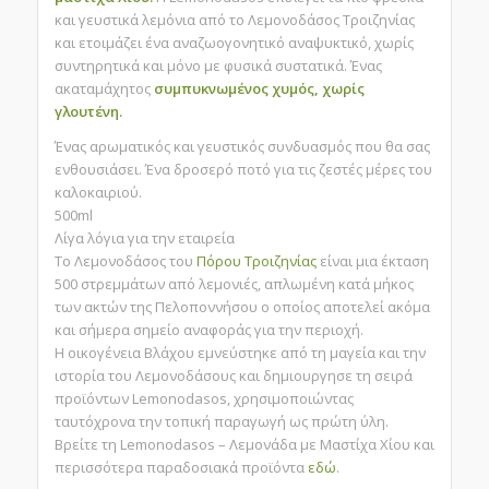
και γευστικά λεμόνια από το Λεμονοδάσος Τροιζηνίας
και ετοιμάζει ένα αναζωογονητικό αναψυκτικό, χωρίς
συντηρητικά και μόνο με φυσικά συστατικά. Ένας
ακαταμάχητος
συμπυκνωμένος χυμός, χωρίς
γλουτένη.
Ένας αρωματικός και γευστικός συνδυασμός που θα σας
ενθουσιάσει. Ένα δροσερό ποτό για τις ζεστές μέρες του
καλοκαιριού.
500ml
Λίγα λόγια για την εταιρεία
Το Λεμονοδάσος του
Πόρου Τροιζηνίας
είναι μια έκταση
500 στρεμμάτων από λεμονιές, απλωμένη κατά μήκος
των ακτών της Πελοποννήσου ο οποίος αποτελεί ακόμα
και σήμερα σημείο αναφοράς για την περιοχή.
Η οικογένεια Βλάχου εμνεύστηκε από τη μαγεία και την
ιστορία του Λεμονοδάσους και δημιουργησε τη σειρά
προϊόντων Lemonodasos, χρησιμοποιώντας
ταυτόχρονα την τοπική παραγωγή ως πρώτη ύλη.
Βρείτε τη Lemonodasos – Λεμονάδα με Μαστίχα Χίου και
περισσότερα παραδοσιακά προϊόντα
εδώ
.