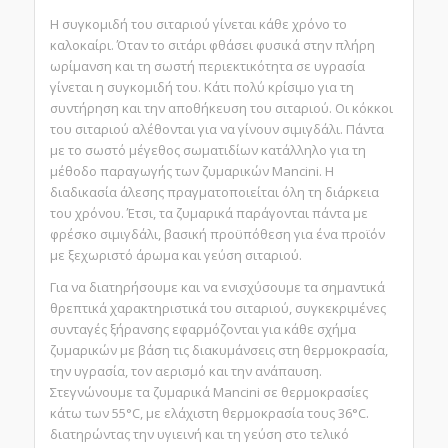
Η συγκομιδή του σιταριού γίνεται κάθε χρόνο το
καλοκαίρι. Όταν το σιτάρι φθάσει φυσικά στην πλήρη
ωρίμανση και τη σωστή περιεκτικότητα σε υγρασία
γίνεται η συγκομιδή του. Κάτι πολύ κρίσιμο για τη
συντήρηση και την αποθήκευση του σιταριού. Οι κόκκοι
του σιταριού αλέθονται για να γίνουν σιμιγδάλι. Πάντα
με το σωστό μέγεθος σωματιδίων κατάλληλο για τη
μέθοδο παραγωγής των ζυμαρικών Mancini. Η
διαδικασία άλεσης πραγματοποιείται όλη τη διάρκεια
του χρόνου. Έτσι, τα ζυμαρικά παράγονται πάντα με
φρέσκο σιμιγδάλι, βασική προϋπόθεση για ένα προϊόν
με ξεχωριστό άρωμα και γεύση σιταριού.
Για να διατηρήσουμε και να ενισχύσουμε τα σημαντικά
θρεπτικά χαρακτηριστικά του σιταριού, συγκεκριμένες
συνταγές ξήρανσης εφαρμόζονται για κάθε σχήμα
ζυμαρικών με βάση τις διακυμάνσεις στη θερμοκρασία,
την υγρασία, τον αερισμό και την ανάπαυση.
Στεγνώνουμε τα ζυμαρικά Mancini σε θερμοκρασίες
κάτω των 55°C, με ελάχιστη θερμοκρασία τους 36°C.
διατηρώντας την υγιεινή και τη γεύση στο τελικό