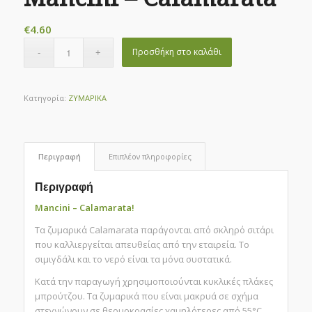
€
4.60
Προσθήκη στο καλάθι
Κατηγορία:
ΖΥΜΑΡΙΚΑ
Περιγραφή
Επιπλέον πληροφορίες
Περιγραφή
Mancini – Calamarata!
Τα ζυμαρικά Calamarata παράγονται από σκληρό σιτάρι
που καλλιεργείται απευθείας από την εταιρεία. Το
σιμιγδάλι και το νερό είναι τα μόνα συστατικά.
Κατά την παραγωγή χρησιμοποιούνται κυκλικές πλάκες
μπρούτζου. Τα ζυμαρικά που είναι μακρυά σε σχήμα
στεγνώνουν σε θερμοκρασίες χαμηλότερες από 55°C,