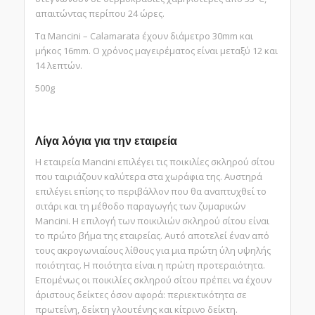
απαιτώντας περίπου 24 ώρες.
Τα Mancini – Calamarata έχουν διάμετρο 30mm και
μήκος 16mm. Ο χρόνος μαγειρέματος είναι μεταξύ 12 και
14 λεπτών.
500g
Λίγα λόγια για την εταιρεία
Η εταιρεία Mancini επιλέγει τις ποικιλίες σκληρού σίτου
που ταιριάζουν καλύτερα στα χωράφια της. Αυστηρά
επιλέγει επίσης το περιβάλλον που θα αναπτυχθεί το
σιτάρι και τη μέθοδο παραγωγής των ζυμαρικών
Mancini. Η επιλογή των ποικιλιών σκληρού σίτου είναι
το πρώτο βήμα της εταιρείας. Αυτό αποτελεί έναν από
τους ακρογωνιαίους λίθους για μια πρώτη ύλη υψηλής
ποιότητας. Η ποιότητα είναι η πρώτη προτεραιότητα.
Επομένως οι ποικιλίες σκληρού σίτου πρέπει να έχουν
άριστους δείκτες όσον αφορά: περιεκτικότητα σε
πρωτεΐνη, δείκτη γλουτένης και κίτρινο δείκτη.