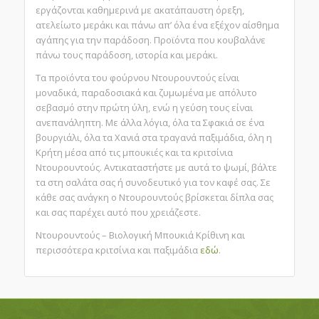
εργάζονται καθημερινά με ακατάπαυστη όρεξη,
ατελείωτο μεράκι και πάνω απ’ όλα ένα εξέχον αίσθημα
αγάπης για την παράδοση. Προϊόντα που κουβαλάνε
πάνω τους παράδοση, ιστορία και μεράκι.
Τα προϊόντα του φούρνου Ντουρουντούς είναι
μοναδικά, παραδοσιακά και ζυμωμένα με απόλυτο
σεβασμό στην πρώτη ύλη, ενώ η γεύση τους είναι
ανεπανάληπτη. Με άλλα λόγια, όλα τα Σφακιά σε ένα
βουργιάλι, όλα τα Χανιά στα τραγανά παξιμάδια, όλη η
Κρήτη μέσα από τις μπουκιές και τα κριτσίνια
Ντουρουντούς. Αντικαταστήστε με αυτά το ψωμί, βάλτε
τα στη σαλάτα σας ή συνοδευτικό για τον καφέ σας. Σε
κάθε σας ανάγκη ο Ντουρουντούς βρίσκεται δίπλα σας
και σας παρέχει αυτό που χρειάζεστε.
Ντουρουντούς – Βιολογική Μπουκιά Κρίθινη και
περισσότερα κριτσίνια και παξιμάδια
εδώ
.