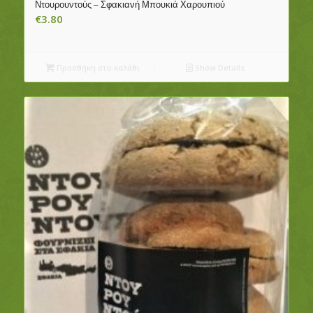
Ντουρουντούς – Σφακιανή Μπουκιά Χαρουπιού
€
3.80
Προσθήκη στο καλάθι
Show Details