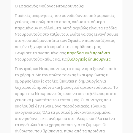
Ο Σφακιανός Φούρνος Ντουρουντούς!
Παιδικές αναμνήσεις που συνοδεύονται από μυρωδιές,
γεύσεις και αρώματα τα οποία, ακόμα και σήμερα
παραμένουν αναλλοίωτα. Αυτά ακριβώς είναι τα εφόδια
Ντουρουντούς στο ταξίδι του. Ελάτε να σας ξεναγήσουμε
στα γευστικά μονοπάτια των Σφακίων παρουσιάζοντάς
σας ένα ξεχωριστό κομμάτι της παράδοσης μας.
Γνωρίστε τα αγαπημένα σας
παραδοσιακά προϊόντα
Ντουρουντούς καθώς και τις
βιολογικές δημιουργίες
.
Στον φούρνο Ντουρουντούς το φούρνισμα ξεκινάει από
το χάραμα. Με τον πρώτο τον καφέ και φορώντας τι
όμορφες λευκές στολές, ξεκινάει η δημιουργία για
λαχταριστά προϊόντα και βιολογικά αρτοσκευάσματα. Το
όραμα του Ντουρουντούς είναι να σας ταξιδέψουμε στα
γευστικά μονοπάτια του τόπου μας. Οι συνταγές που
ακολουθεί δεν είναι μόνο παραδοσιακές, είναι και
οικογενειακές. Όλα τα μυστικά βρίσκονται κρυμμένα
στον φούρνο, εκεί ανάμμεσα στο αλεύρι και όλα εκείνα
τα αγνά υλικά που χρησιμοποιεί για το ζύμωμα. Οι
άνθρωποι που βρίσκονται πίσω από τα προϊόντα