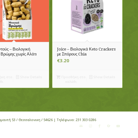
τούς – Βιολογική
Joice – Βιολογικά Κeto Crackers
 Βρώμης χωρίς Αλάτι
με Σπόρους Chia
€
3.20
κη στο
Show Details
Προσθήκη στο
Show Details
θι
καλάθι
αμαντή 53 / Θεσσαλονικη / 54626 | Τηλέφωνο:
231 303 0286