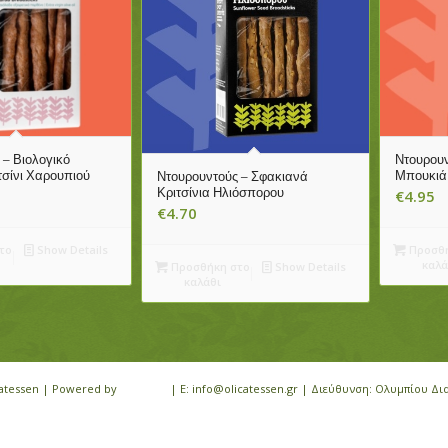
 – Βιολογικό
Ντουρουν
τσίνι Χαρουπιού
Μπουκιά
Ντουρουντούς – Σφακιανά
Κριτσίνια Ηλιόσπορου
€
4.95
€
4.70
το
Show Details
Προσθή
καλά
Προσθήκη στο
Show Details
καλάθι
icatessen | Powered by
iloveit.gr
| E: info@olicatessen.gr | Διεύθυνση: Ολυμπίου Δι