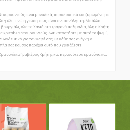
Ντουρουντούς είναι μοναδικά, παραδοσιακά και ζυμωμένα με
τη ύλη, ενώ η γεύση τους είναι ανεπανάληπτη. Με άλλα
α βουργιάλι, όλα τα Χανιά στα τραγανά παξιμάδια, όλη η Κρήτη
τα κριτσίνια Ντουρουντούς. Αντικαταστήστε με αυτά το ψωμί,
συνοδευτικό για τον καφέ σας. Σε κάθε σας ανάγκη ο
πλα σας και σας παρέχει αυτό που χρειάζεστε.
ριτσινάκια Γραβιέρας Κρήτης και περισσότερα κριτσίνια και