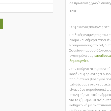
σε πρωτεϊνες, χωρίς συντη
120g
Ο Σφακιανός Φούρνος Ντο
Παιδικές αναμνήσεις που σ
ακόμα και σήμερα παραμέν
Ντουρουντούς στο ταξίδι τ
Σφακίων παρουσιάζοντάς σα
αγαπημένα σας
παραδοσια
δημιουργίες
.
Στον φούρνο Ντουρουντούς
καφέ και φορώντας τι όμορφ
προϊόντα και βιολογικά αρ
ταξιδέψουμε στα γευστικά 
είναι μόνο παραδοσιακές, ε
στον φούρνο, εκεί ανάμμεσ
για το ζύμωμα. Οι άνθρωπο
καθημερινά με ακατάπαυστη
αίσθημα αγάπης για την π