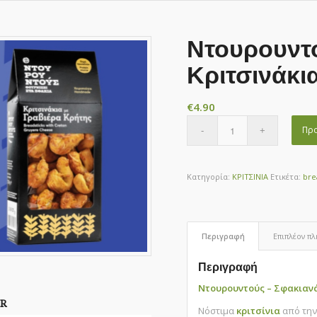
Ντουρουντ
Κριτσινάκι
€
4.90
Προ
Κατηγορία:
ΚΡΙΤΣΙΝΙΑ
Ετικέτα:
bre
Περιγραφή
Επιπλέον π
Περιγραφή
Ντουρουντούς – Σφακιανά
R
Νόστιμα
κριτσίνια
από την