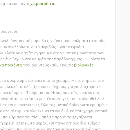
ρητικά και πάντα
χειροποίητα.
υρουντούς!
υνοδεύονται από μυρωδιές, γεύσεις και αρώματα τα οποία,
ουν αναλλοίωτα. Αυτά ακριβώς είναι τα εφόδια
ου. Ελάτε να σας ξεναγήσουμε στα γευστικά μονοπάτια των
ς ένα ξεχωριστό κομμάτι της παράδοσης μας. Γνωρίστε τα
κά προϊόντα
Ντουρουντούς καθώς και τις
βιολογικές
 το φούρνισμα ξεκινάει από το χάραμα. Με τον πρώτο τον
ες λευκές στολές, ξεκινάει η δημιουργία για λαχταριστά
τοσκευάσματα. Το όραμα του Ντουρουντούς είναι να σας
μονοπάτια του τόπου μας. Οι συνταγές που ακολουθεί δεν
ίναι και οικογενειακές. Όλα τα μυστικά βρίσκονται κρυμμένα
α στο αλεύρι και όλα εκείνα τα αγνά υλικά που χρησιμοποιεί
ι που βρίσκονται πίσω από τα προϊόντα εργάζονται
 όρεξη, ατελείωτο μεράκι και πάνω απ’ όλα ένα εξέχον
αράδοση. Προϊόντα που κουβαλάνε πάνω τους παράδοση,