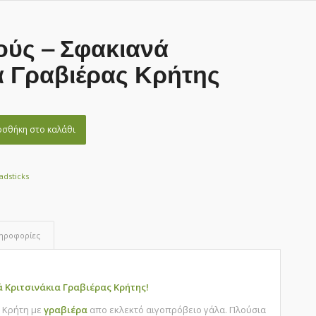
ούς – Σφακιανά
α Γραβιέρας Κρήτης
σθήκη στο καλάθι
adsticks
ληροφορίες
 Κριτσινάκια Γραβιέρας Κρήτης!
 Κρήτη με
γραβιέρα
απο εκλεκτό αιγοπρόβειο γάλα. Πλούσια