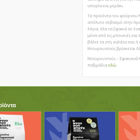
ιστορία και μεράκι.
Τα προϊόντα του φούρνου 
απόλυτο σεβασμό στην πρώ
λόγια, όλα τα Σφακιά σε έν
μέσα από τις μπουκιές και 
βάλτε τα στη σαλάτα σας ή 
Ντουρουντούς βρίσκεται δί
Ντουρουντούς – Σφακιανά Κ
παξιμάδια
εδώ
.
οϊόντα