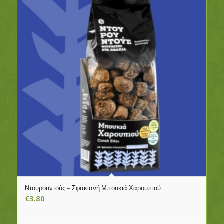
Ντουρουντούς – Σφακιανή Μπουκιά Χαρουπιού
€
3.80