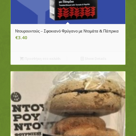
Ντουρουντούς – Σφακιανό Φρύγανο με Ντομάτα & Πάπρικα
€
3.40
Προσθήκη στο καλάθι
Show Details