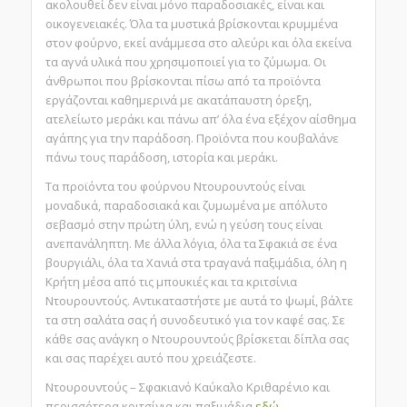
ακολουθεί δεν είναι μόνο παραδοσιακές, είναι και
οικογενειακές. Όλα τα μυστικά βρίσκονται κρυμμένα
στον φούρνο, εκεί ανάμμεσα στο αλεύρι και όλα εκείνα
τα αγνά υλικά που χρησιμοποιεί για το ζύμωμα. Οι
άνθρωποι που βρίσκονται πίσω από τα προϊόντα
εργάζονται καθημερινά με ακατάπαυστη όρεξη,
ατελείωτο μεράκι και πάνω απ’ όλα ένα εξέχον αίσθημα
αγάπης για την παράδοση. Προϊόντα που κουβαλάνε
πάνω τους παράδοση, ιστορία και μεράκι.
Τα προϊόντα του φούρνου Ντουρουντούς είναι
μοναδικά, παραδοσιακά και ζυμωμένα με απόλυτο
σεβασμό στην πρώτη ύλη, ενώ η γεύση τους είναι
ανεπανάληπτη. Με άλλα λόγια, όλα τα Σφακιά σε ένα
βουργιάλι, όλα τα Χανιά στα τραγανά παξιμάδια, όλη η
Κρήτη μέσα από τις μπουκιές και τα κριτσίνια
Ντουρουντούς. Αντικαταστήστε με αυτά το ψωμί, βάλτε
τα στη σαλάτα σας ή συνοδευτικό για τον καφέ σας. Σε
κάθε σας ανάγκη ο Ντουρουντούς βρίσκεται δίπλα σας
και σας παρέχει αυτό που χρειάζεστε.
Ντουρουντούς – Σφακιανό Καύκαλο Κριθαρένιο και
περισσότερα κριτσίνια και παξιμάδια
εδώ
.