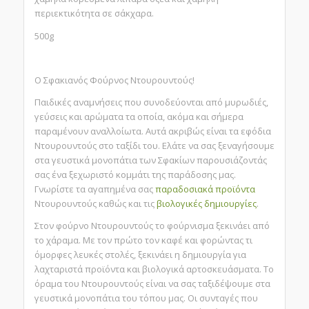
περιεκτικότητα σε σάκχαρα.
500g
Ο Σφακιανός Φούρνος Ντουρουντούς!
Παιδικές αναμνήσεις που συνοδεύονται από μυρωδιές,
γεύσεις και αρώματα τα οποία, ακόμα και σήμερα
παραμένουν αναλλοίωτα. Αυτά ακριβώς είναι τα εφόδια
Ντουρουντούς στο ταξίδι του. Ελάτε να σας ξεναγήσουμε
στα γευστικά μονοπάτια των Σφακίων παρουσιάζοντάς
σας ένα ξεχωριστό κομμάτι της παράδοσης μας.
Γνωρίστε τα αγαπημένα σας
παραδοσιακά προϊόντα
Ντουρουντούς καθώς και τις
βιολογικές δημιουργίες
.
Στον φούρνο Ντουρουντούς το φούρνισμα ξεκινάει από
το χάραμα. Με τον πρώτο τον καφέ και φορώντας τι
όμορφες λευκές στολές, ξεκινάει η δημιουργία για
λαχταριστά προϊόντα και βιολογικά αρτοσκευάσματα. Το
όραμα του Ντουρουντούς είναι να σας ταξιδέψουμε στα
γευστικά μονοπάτια του τόπου μας. Οι συνταγές που