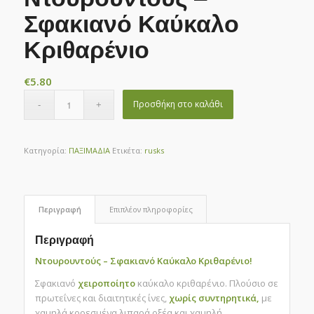
Σφακιανό Καύκαλο
Κριθαρένιο
€
5.80
Προσθήκη στο καλάθι
Κατηγορία:
ΠΑΞΙΜΑΔΙΑ
Ετικέτα:
rusks
Περιγραφή
Επιπλέον πληροφορίες
Περιγραφή
Ντουρουντούς – Σφακιανό Καύκαλο Κριθαρένιο!
Σφακιανό
χειροποίητο
καύκαλο κριθαρένιο. Πλούσιο σε
πρωτεΐνες και διαιτητικές ίνες,
χωρίς συντηρητικά,
με
χαμηλά κορεσμένα λιπαρά οξέα και χαμηλή