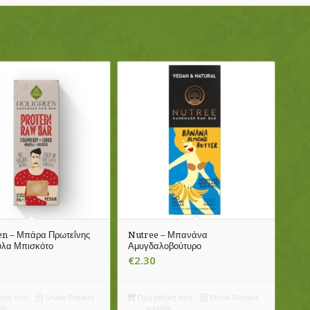
en – Μπάρα Πρωτεΐνης
Nutree – Μπανάνα
υλα Μπισκότο
Αμυγδαλοβούτυρο
€
2.30
κη στο
Show Details
Προσθήκη στο
Show Details
θι
καλάθι