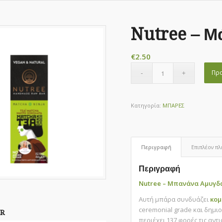
Nutree – 
€
2.50
Προ
Κατηγορία:
ΜΠΑΡΕΣ
Περιγραφή
Επιπλέον π
Περιγραφή
Nutree – Μπανάνα Αμυγδ
Αυτή μπάρα συνδυάζει
κομ
ceremonial grade και δημι
R
περιέχει 137 φορές τις αντ