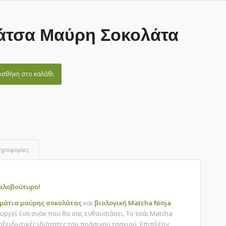
Μάτσα Μαύρη Σοκολάτα
σθήκη στο καλάθι
ληροφορίες
αλοβούτυρο!
μάτια μαύρης σοκολάτας
και
βιολογική Matcha Ninja
ουργεί ένα σνάκ που θα σας ενθουσιάσει. Το τσάι Matcha
ιοξειδωτικές ιδιότητες του πράσινου τσαγιού. Επιπλέον