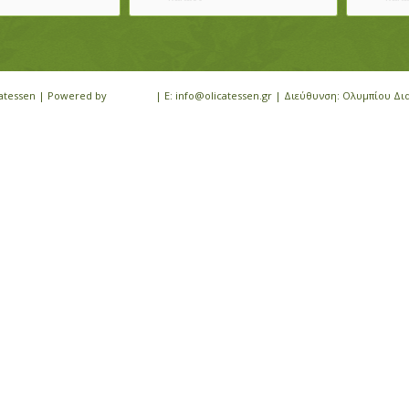
icatessen | Powered by
iloveit.gr
| E: info@olicatessen.gr | Διεύθυνση: Ολυμπίου Δι