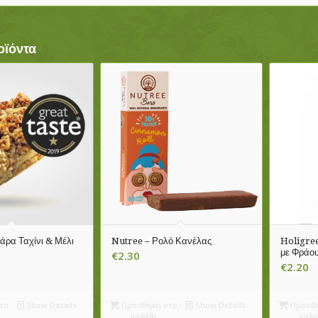
οϊόντα
ρα Ταχίνι & Μέλι
Nutree – Ρολό Κανέλας
Holigre
με Φράο
€
2.30
€
2.20
το
Show Details
Προσθήκη στο
Show Details
Προσθή
καλάθι
καλά