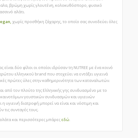
δαλα, βρώμη χωρίς γλουτένη, κολοκυθόσπορο, φυσικό
ασσινό αλάτι.
vegan,
χωρίς προσθήκη ζάχαρης, το οποίο σας συνοδεύει όλες
 είναι δύο φίλοι οι οποίοι ιδρύσαν τη NUTREE με ένα κοινό
πρώτου ελληνικού brand που στοχεύει να εντάξει υγιεινά
τικές πρώτες ύλες στην καθημερινότητα των καταναλωτών.
ι από τον πλούτο της Ελληνικής γης συνδυασμένο με το
α καινοτόμων γευστικών συνδυασμών και υγιεινών
η υγιεινή διατροφή μπορεί να είναι και νόστιμη και
 τις συνταγές τους.
ολάτα και περισσότερες μπάρες
εδώ
.