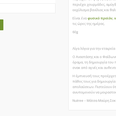
περιέχει χoυρμάδες, αμύγ
εκχύλισμα βανίλιας και θαλ
Είναι ένα
φυσικό προϊόν, 
τις ώρες της ημέρας.
60g
Λίγα λόγια για την εταιρεία
Ο Αναστάσης και ο Φαίδωνας
όραμα, τη δημιουργία του 
σνακ από αγνές και αυθεν
Η έμπνευσή τους προέρχετα
πάθος τους για δημιουργί
απολαύσεων. Πιστεύουν ότι 
ανυπομονούν να μοιραστούν
Nutree – Μάτσα Μαύρη Σοκ