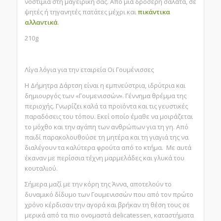
νοστιμιά στη μαγειρική σας. Από μια δροσερή σαλάτα, σε
ψητές ή τηγανητές πατάτες μέχρι και
πικάντικα
αλλαντικά
.
210g
Λίγα λόγια για την εταιρεία Οι Γουμένισσες
Η Δήµητρα Δάρτση είναι η εμπνεύστρια, ιδρύτρια και
δημιουργός των «Γουµενισσών». Γέννηµα θρέµµα της
περιοχής. Γνωρίζει καλά τα προϊόντα και τις γευστικές
παραδόσεις του τόπου. Εκεί οποίο έµαθε να µοιράζεται
το µόχθο και την αγάπη των ανθρώπων για τη γη. Από
παιδί παρακολουθούσε τη µητέρα και τη γιαγιά της να
διαλέγουν τα καλύτερα φρούτα από το κτήμα. Με αυτά
έκαναν µε περίσσια τέχνη µαρµελάδες και γλυκά του
κουταλιού.
Σήµερα µαζί µε την κόρη της Άννα, αποτελούν το
δυναµικό δίδυµο των Γουµενισσών που από τον πρώτο
χρόνο κέρδισαν την αγορά και βρήκαν τη θέση τους σε
µερικά από τα πιο ονοµαστά delicatessen, καταστήµατα