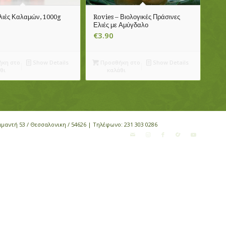
Ελιές Καλαμών, 1000g
Rovies – Βιολογικές Πράσινες
Ελιές με Αμύγδαλο
€
3.90
κη στο
Show Details
Προσθήκη στο
Show Details
θι
καλάθι
αμαντή 53 / Θεσσαλονικη / 54626 | Τηλέφωνο:
231 303 0286