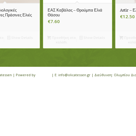
ιολογικές
ΕΑΣ Καβάλας – Θρούμπα Ελιά
Astir – 
ς Πράσινες Ελιές
Θάσου
€
12.50
€
7.60
το
Show Details
Προσθήκη στο
Show Details
Προσθή
καλάθι
καλά
icatessen | Powered by
iloveit.gr
| E: info@olicatessen.gr | Διεύθυνση: Ολυμπίου Δι