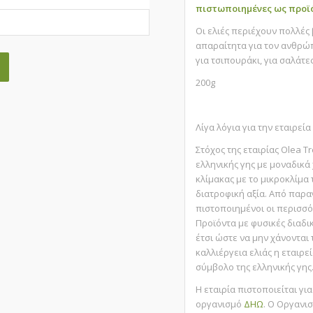
πιστωποιημένες ως προϊό
Οι ελιές περιέχουν πολλές 
απαραίτητα για τον ανθρώπ
για τσιπουράκι, για σαλάτες
200g
Λίγα λόγια για την εταιρεία
Στόχος της εταιρίας Olea 
ελληνικής γης με μοναδικά
κλίμακας με το μικροκλίμα τ
διατροφική αξία. Από παρ
πιστοποιημένοι οι περισσό
Προϊόντα με φυσικές διαδι
έτσι ώστε να μην χάνονται
καλλιέργεια ελιάς η εταιρε
σύμβολο της ελληνικής γης
Η εταιρία πιστοποιείται γ
οργανισμό
ΔΗΩ
. Ο Οργανι