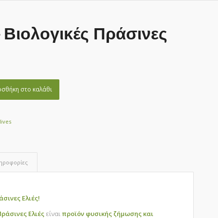
– Βιολογικές Πράσινες
σθήκη στο καλάθι
lives
ληροφορίες
άσινες Ελιές!
Πράσινες Ελιές
είναι
προϊόν φυσικής ζήμωσης και