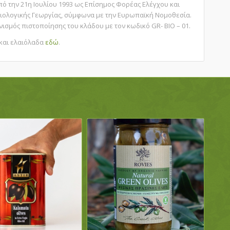
ό την 21η Ιουλίου 1993 ως Επίσημος Φορέας Ελέγχου και
ιολογικής Γεωργίας, σύμφωνα με την Ευρωπαϊκή Νομοθεσία.
νισμός πιστοποίησης του κλάδου με τον κωδικό GR- BIO – 01.
 και ελαιόλαδα
εδώ
.