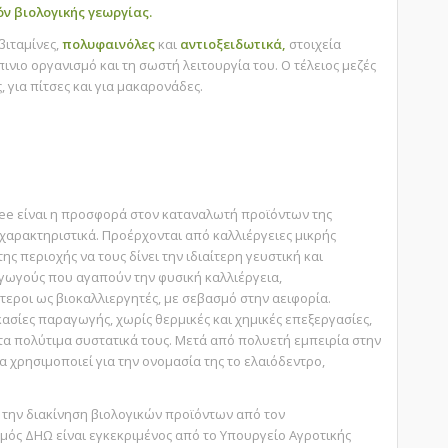
ν βιολογικής γεωργίας.
βιταμίνες,
πολυφαινόλες
και
αντιοξειδωτικά,
στοιχεία
ινιο οργανισμό και τη σωστή λειτουργία του. Ο τέλειος μεζές
, για πίτσες και για μακαρονάδες.
Tree είναι η προσφορά στον καταναλωτή προϊόντων της
 χαρακτηριστικά. Προέρχονται από καλλιέργειες μικρής
ης περιοχής να τους δίνει την ιδιαίτερη γευστική και
αγωγούς που αγαπούν την φυσική καλλιέργεια,
τεροι ως βιοκαλλιεργητές, με σεβασμό στην αειφορία.
κασίες παραγωγής, χωρίς θερμικές και χημικές επεξεργασίες,
 τα πολύτιμα συστατικά τους. Μετά από πολυετή εμπειρία στην
ία χρησιμοποιεί για την ονομασία της το ελαιόδεντρο,
.
ια την διακίνηση βιολογικών προϊόντων από τον
σμός ΔΗΩ είναι εγκεκριμένος από το Υπουργείο Αγροτικής