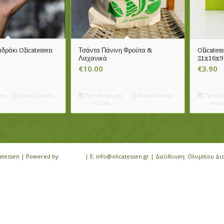
δράκι Olicatessen
Τσάντα Πάνινη Φρούτα &
Olicates
Λαχανικά
21x16x9
€
10.00
€
3.90
το
Show Details
Προσθήκη στο
Show Details
Προσθή
καλάθι
καλά
icatessen | Powered by
iloveit.gr
| E: info@olicatessen.gr | Διεύθυνση: Ολυμπίου Δι