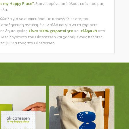
is my Happy Place”.
Εμπνευσμένα από όλους εσάς που μας
γελα.
τάλληλα για να συσκευάσουμε παραγγελίες σας που
α αποθηκευση αντικειμένων αλλά και για να τα χαρίσετε
ας δημιουργίες.
Είναι 100% χειροποίητα
και
ελληνικά
από
ν το λογότυπο του Olicatessen και χαρούμενους πελάτες
τα ψώνια τους στο Olicatessen.