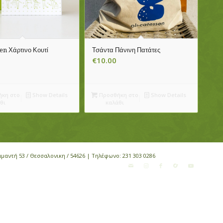
sen Χάρτινο Κουτί
Τσάντα Πάνινη Πατάτες
€
10.00
κη στο
Show Details
Προσθήκη στο
Show Details
θι
καλάθι
αμαντή 53 / Θεσσαλονικη / 54626 | Τηλέφωνο:
231 303 0286