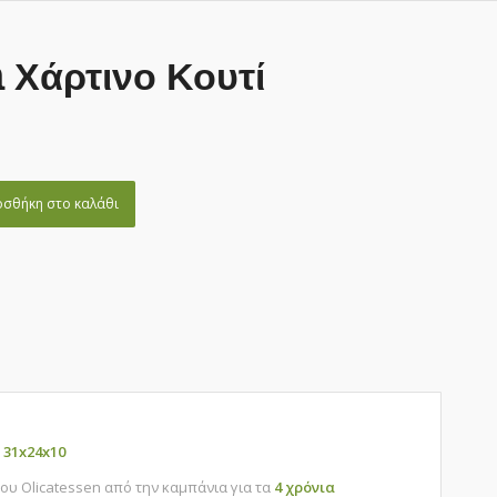
n Χάρτινο Κουτί
σθήκη στο καλάθι
 31x24x10
του Olicatessen από την καμπάνια για τα
4 χρόνια