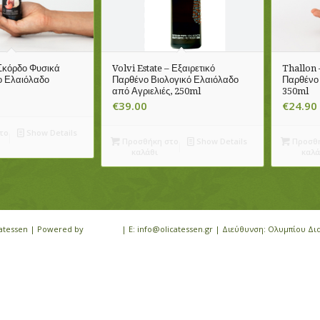
Σκόρδο Φυσικά
Volvi Estate – Εξαιρετικό
Thallon
ο Ελαιόλαδο
Παρθένο Βιολογικό Ελαιόλαδο
Παρθένο 
από Αγριελιές, 250ml
350ml
€
39.00
€
24.90
το
Show Details
Προσθήκη στο
Show Details
Προσθή
καλάθι
καλά
icatessen | Powered by
iloveit.gr
| E: info@olicatessen.gr | Διεύθυνση: Ολυμπίου Δι