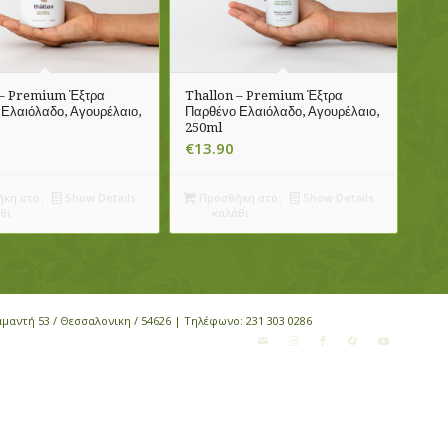
 – Premium Έξτρα
Thallon – Premium Έξτρα
Ελαιόλαδο, Αγουρέλαιο,
Παρθένο Ελαιόλαδο, Αγουρέλαιο,
250ml
€
13.90
κη στο
Show Details
Προσθήκη στο
Show Details
θι
καλάθι
αμαντή 53 / Θεσσαλονικη / 54626 | Τηλέφωνο:
231 303 0286