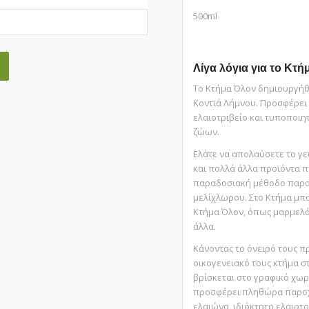
500ml
Λίγα λόγια για το Κτ
Το Κτήµα Όλον δηµιουργήθη
Κοντιά Λήµνου. Προσφέρει 
ελαιοτριβείο και τυποποιη
ζώων.
Ελάτε να απολαύσετε το γε
και πολλά άλλα προϊόντα 
παραδοσιακή µέθοδο παραγ
µελίχλωρου. Στο Κτήµα µπο
Κτήµα Όλον, όπως µαρµελάδ
άλλα.
Κάνοντας το όνειρό τους π
οικογενειακό τους κτήμα σ
βρίσκεται στο γραφικό χωρ
προσφέρει πληθώρα παροχώ
ελαιώνα, ιδιόκτητο ελαιοτρ