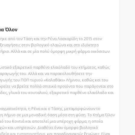
ήμα Όλον
κε από τoν Τάση και την Ρένα Λασκαρίδη το 2015 στον
ξεναγήσεις στον βιολογικό ελαιώνα και στο ιδιόκτητο
τήριο. Αλλά και σε µία πολύ όµορφη µικρή φάρµα οικόσιτων
υστικό εξαιρετικό παρθένο ελαιόλαδό του κτήματος, καθώς
παραγωγής του. Αλλά και να παρακολουθήσετε την
ωγής του ΠΟΠ τυριού «Καλαθάκι» Λήµνου, καθώς και του
ρείτε να βρείτε πολλά σπιτικά προϊόντα που παράγονται στο
ες, γλυκά του κουταλιού, εξαιρετικό παρθένο ελαιόλαδο και
ραγματικότητα, η Ρένα και ο Τάσης, μεταμορφώνουν το
τη Λήμνο σε μια μοναδική όαση μέσα στη φύση. Το Κτήμα Όλον
ιό του Κοντιά και αποτελεί μια υπέροχη φάρμα, η οποία
ν και υπηρεσιών. Διαθέτει έναν όμορφο βιολογικό
ιβείο και τυποποιητήριο, και παραδοσιακούς ξενώνες. Είναι