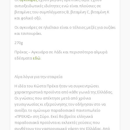
αντιοξειδωτικές ιδιότητες ενώ είναι πλούσιες σε
βιταμίνες του συμπλέγματος Β, βιταμίνη C, βιταμίνη K
και φολικό οξύ.
Οι αγκινάρες σε ηλιέλαιο είναι ο τέλειος μεζές για ουζάκι
και τσιπουράκι.
270g
Πρέκας – Αγκινάρα σε Λάδι και περισσότερα αλμυρά
εδέσματα
εδώ
.
Λίγα λόγια για την εταιρεία
Η ιδέα του Κώστα Πρέκα ήταν να συγκεντρώσει
χαρακτηριστικά προϊόντα από κάθε γωνιά της Ελλάδας.
Οι γνώσεις που απέκτησε μετά από χρόνια
γευσιγνωσίας κι εξερεύνησης τον οδήγησαν στο να
ανοίξει το ομώνυμο παραδοσιακό παντοπωλείο
«ΠΡΕΚΑΣ» στη Σύρο. Εκεί θα βρείτε ελληνικά
παραδοσιακά προϊόντα κι εκλεκτές γεύσεις που
συνθέτουν τον γαστρονομικό χάρτη της Ελλάδας. Από