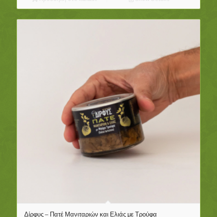
Δίρφυς – Πατέ Μανιταριών και Ελιάς με Τρούφα