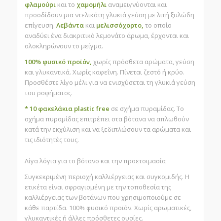
φλαμούρι
και το
χαμομήλι
αναμειγνύονται και
προσδίδουν μια ντελικάτη γλυκιά γεύση με λιτή ξυλώδη
επίγευση.
Λεβάντα
και
μελισσόχορτο,
το οποίο
αναδύει ένα διακριτικό λεμονάτο άρωμα, έρχονται και
ολοκληρώνουν το μείγμα.
100% φυσικό προϊόν,
χωρίς πρόσθετα αρώματα, γεύση
και γλυκαντικά. Χωρίς καφεΐνη. Πίνεται ζεστό ή κρύο.
Προσθέστε λίγο μέλι για να ενισχύσεται τη γλυκιά γεύση
του ροφήματος.
* 10 φακελάκια plastic free
σε σχήμα πυραμίδας. Το
σχήμα πυραμίδας επιτρέπει στα βότανα να απλωθούν
κατά την εκχύλιση και να ξεδιπλώσουν τα αρώματα και
τις ιδιότητές τους.
Λίγα λόγια για το βότανο και την προετοιμασία
Συγκεκριμένη περιοχή καλλιέργειας και συγκομιδής. Η
ετικέτα είναι σφραγισμένη με την τοποθεσία της
καλλιέργειας των βοτάνων που χρησιμοποιούμε σε
κάθε παρτίδα. 100% φυσικό προϊόν. Χωρίς αρωματικές,
γλυκαντικές ή άλλες πρόσθετες ουσίες.