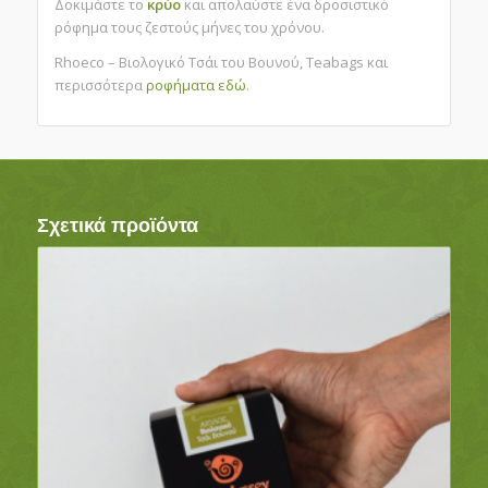
Δοκιμάστε το
κρύο
και απολαύστε ένα δροσιστικό
ρόφημα τους ζεστούς μήνες του χρόνου.
Rhoeco – Βιολογικό Τσάι του Βουνού, Teabags και
περισσότερα
ροφήματα
εδώ
.
Σχετικά προϊόντα