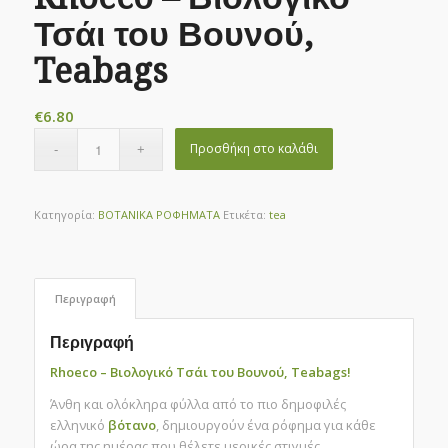
Τσάι του Βουνού,
Teabags
€
6.80
Προσθήκη στο καλάθι
Κατηγορία:
ΒΟΤΑΝΙΚΑ ΡΟΦΗΜΑΤΑ
Ετικέτα:
tea
Περιγραφή
Περιγραφή
Rhoeco – Βιολογικό Τσάι του Βουνού, Teabags!
Άνθη και ολόκληρα φύλλα από το πιο δημοφιλές
ελληνικό
βότανο
, δημιουργούν ένα ρόφημα για κάθε
ώρα της ημέρας που θέλετε μερικές στιγμές