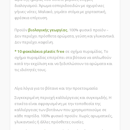
διαλογισμού. Άρωμα εσπεριδοειδών με αχυρένιες
γήινες νότες. Μαλακό, γεμάτο στόμα με χορταστική,
φρέσκια επίγευση.
Προϊόν
βιολογικής γεωργίας.
100% φυσικό προϊόν –
Δεν περιέχει πρόσθετα αρώματα, γεύση και γλυκαντικά.
Δεν περιέχει καφεΐνη.
* 10 φακελάκια plastic free
σε σχήμα πυραμίδας. Το
σχήμα πυραμίδας επιτρέπει στα βότανα να απλωθούν
κατά την εκχύλιση και να ξεδιπλώσουν τα αρώματα και
τις ιδιότητές τους.
Λίγα λόγια για το βότανο και την προετοιμασία
Συγκεκριμένη περιοχή καλλιέργειας και συγκομιδής. Η
ετικέτα είναι σφραγισμένη με την τοποθεσία της
καλλιέργειας των βοτάνων που χρησιμοποιούμε σε
κάθε παρτίδα. 100% φυσικό προϊόν. Χωρίς αρωματικές,
γλυκαντικές ή άλλες πρόσθετες ουσίες.