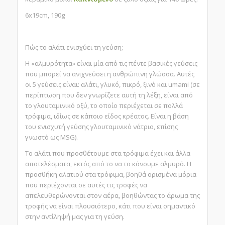
6x19cm, 190g
Πώς το αλάτι ενισχύει τη γεύση;
Η «αλμυρότητα» είναι μία από τις πέντε βασικές γεύσεις
που μπορεί να ανιχνεύσει η ανθρώπινη γλώσσα. Αυτές
οι 5 γεύσεις είναι: αλάτι, γλυκό, πικρό, ξινό και umami (σε
περίπτωση που δεν γνωρίζετε αυτή τη λέξη, είναι από
το γλουταμινικό οξύ, το οποίο περιέχεται σε πολλά
τρόφιμα, ιδίως σε κάποιο είδος κρέατος. Είναι η βάση
του ενισχυτή γεύσης γλουταμινικό νάτριο, επίσης
γνωστό ως MSG).
Το αλάτι που προσθέτουμε στα τρόφιμα έχει και άλλα
αποτελέσματα, εκτός από το να το κάνουμε αλμυρό. Η
προσθήκη αλατιού στα τρόφιμα, βοηθά ορισμένα μόρια
που περιέχονται σε αυτές τις τροφές να
απελευθερώνονται στον αέρα, βοηθώντας το άρωμα της
τροφής να είναι πλουσιότερο, κάτι που είναι σημαντικό
στην αντίληψή μας για τη γεύση.