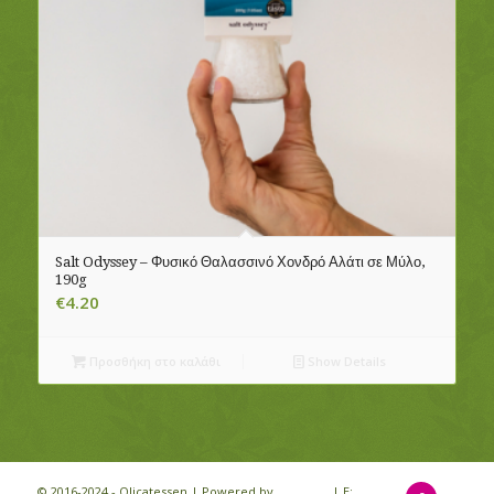
Salt Odyssey – Φυσικό Θαλασσινό Χονδρό Αλάτι σε Μύλο,
190g
€
4.20
Προσθήκη στο καλάθι
Show Details
© 2016-2024 - Olicatessen | Powered by
iloveit.gr
| E: