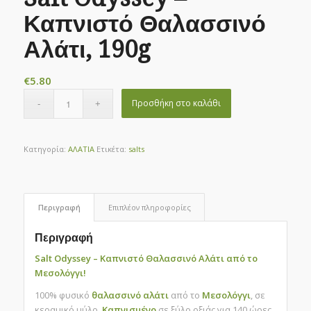
Καπνιστό Θαλασσινό
Αλάτι, 190g
€
5.80
Προσθήκη στο καλάθι
Κατηγορία:
ΑΛΑΤΙΑ
Ετικέτα:
salts
Περιγραφή
Επιπλέον πληροφορίες
Περιγραφή
Salt Odyssey – Καπνιστό Θαλασσινό Αλάτι από το
Μεσολόγγι!
100% φυσικό
θαλασσινό αλάτι
από το
Μεσολόγγι
, σε
κεραμικό μύλο.
Καπνισμένο
σε ξύλο οξιάς για 140 ώρες.