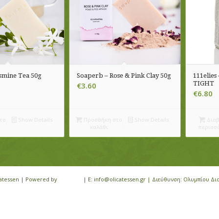
smine Tea 50g
Soaperb – Rose & Pink Clay 50g
111elie
TIGHT
€
3.60
€
6.80
το
Show Details
Προσθήκη στο
Show Details
Διαβ
καλάθι
περισσ
icatessen | Powered by
iloveit.gr
| E: info@olicatessen.gr | Διεύθυνση: Ολυμπίου Δι