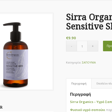
Sirra Orga
Sensitive S
€
9.90
Προ
Κατηγορία:
ΣΑΠΟΥΝΙΑ
Περιγραφή
Επιπλέον π
Περιγραφή
Sirra Organics – Υγρό Σαπ
R
Φυσικό υγρό σαπούνι
παρ