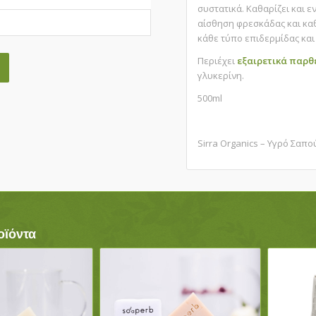
συστατικά. Καθαρίζει και 
αίσθηση φρεσκάδας και κα
κάθε τύπο επιδερμίδας και 
Περιέχει
εξαιρετικά παρθ
γλυκερίνη.
500ml
Sirra Organics – Υγρό Σαπο
οϊόντα