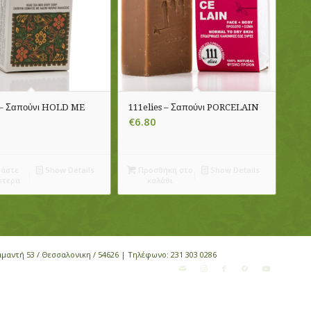
s – Σαπούνι HOLD ME
111elies – Σαπούνι PORCELAIN
€
6.80
άστε
Show Details
Προσθήκη στο
Show Details
ότερα
καλάθι
αμαντή 53 / Θεσσαλονικη / 54626 | Τηλέφωνο:
231 303 0286