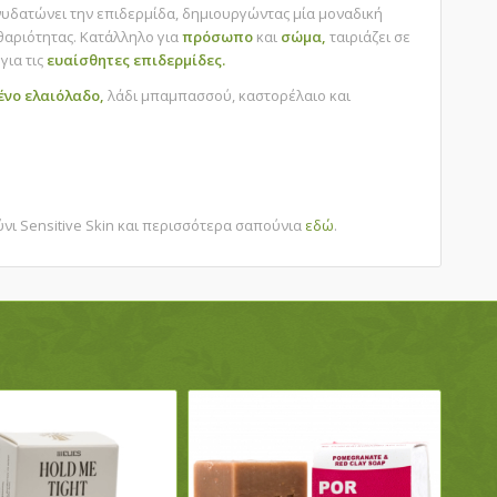
ενυδατώνει την επιδερμίδα, δημιουργώντας μία μοναδική
θαριότητας. Κατάλληλο για
πρόσωπο
και
σώμα,
ταιριάζει σε
για τις
ευαίσθητες επιδερμίδες.
ένο ελαιόλαδο,
λάδι μπαμπασσού, καστορέλαιο και
ύνι Sensitive Skin και περισσότερα σαπούνια
εδώ
.