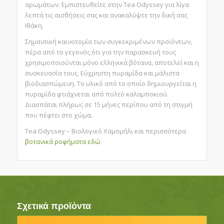
αρωμάτων. Εμπιστευθείτε στην Tea Odyssey για λίγα
λεπτά τις αισθήσεις σας και ανακαλύψτε την δική σας
Ιθάκη.
Σημαντική καινοτομία των συγκεκριμένων προϊόντων,
πέρα από το γεγονός ότι για την παρασκευή τους
χρησιμοποιούνται μόνο ελληνικά βότανα, αποτελεί και η
συσκευασία τους. Εύχρηστη πυραμίδα και μάλιστα
βιοδιασπώμενη. Το υλικό από το οποίο δημιουργείται η
πυραμίδα φτιάχνεται από πολτό καλαμποκιού.
Διασπάται πλήρως σε 15 μήνες περίπου από τη στιγμή
που πέφτει στο χώμα.
Tea Odyssey – Βιολογικό Χαμομήλι και περισσότερα
βοτανικά ροφήματα
εδώ
.
Σχετικά προϊόντα