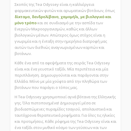
Σκοπός της Tea Odyssey είναι η καλλιέργεια
φαρμακευτικών φυτών και αρωματικών βοτάνων, όπως
δίκταμο, δενδρολίβανο, χαμομήλι,
με βιολογικό και
μόνο τρόπο
και σε συνδιασμό με την ασπίδα των
Ενεργών Μικροοργανισμών, καθώς και άλλων
βιολογικών μέσων. Απώτερος όμως στόχος είναι η
γνωριμία και η ένταξη στην ημερήσια διατροφή μας
αυτών των διεθνώς αναγνωρισμένων καρπών και
βοτάνων.
Κάθε ένα από τα αφεψήματα της σειράς Tea Odyssey
είναι και ένα γευστικό ταξίδι. Μία περιπέτεια και μία
περιπλάνηση. Δημιουργούνται και παράγονται στην
Ελλάδα. Μόνο με μία χούφτα από την πληθώρα των
βοτάνων που παράγει ο τόπος μας.
Η Tea Odyssey χρησιμοποιεί αγνά βότανα της Ελληνικής
γης. Όλα πιστοποιημένα! Δημιουργεί μέσα σε
βιοδιασπώμενες πυραμίδες τσαγιού, απολαυστικά και
ταυτόχρονα θεραπευτικά ροφήματα. Για όλες τις ηλικίες
και προτιμήσεις. Κάθε ρόφημα της Tea Odyssey είναι και
ένα ταξίδι στον μυθικό κόσμο των γεύσεων και των