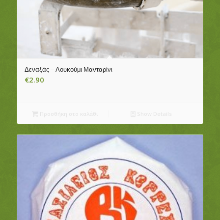
Δεναξάς – Λουκούμι Μανταρίνι
€
2.90
Προσθήκη στο καλάθι
Show Details