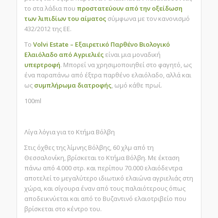
το στα λάδια που
προστατεύουν από την οξείδωση
των λιπιδίων του αίματος
σύμφωνα με τον κανονισμό
432/2012 της ΕΕ.
Το
Volvi Estate – Εξαιρετικό Παρθένο Βιολογικό
Ελαιόλαδο από Αγριελιές
είναι μια μοναδική
υπερτροφή
. Μπορεί να χρησιμοποιηθεί στο φαγητό, ως
ένα παραπάνω από έξτρα παρθένο ελαιόλαδο, αλλά και
ως
συμπλήρωμα διατροφής
, ωμό κάθε πρωί.
100ml
Λίγα λόγια για το Κτήμα Βόλβη
Στις όχθες της λίμνης Βόλβης, 60 χλμ από τη
Θεσσαλονίκη, βρίσκεται το Κτήμα Βόλβη. Με έκταση
πάνω από 4.000 στρ. και περίπου 70.000 ελαιόδεντρα
αποτελεί το μεγαλύτερο ιδιωτικό ελαιώνα αγριελιάς στη
χώρα, και σίγουρα έναν από τους παλαιότερους όπως
αποδεικνύεται και από το Βυζαντινό ελαιοτριβείο που
βρίσκεται στο κέντρο του.