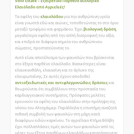
Volvi Estate – Εξαιρετικό Παρθένο Βιολογικό
Ελαιόλαδο από Αγριελιές!
Τα οφέλη του
ελαιολάδου
για την ανθρώπινη υγεία
είναι γνωστά εδώ και αιώνες, τοποθετώντας το στο όριο
μεταξύ τροφίμου και φαρμάκου. Έχει
βιολογική δράση
,
μεγαλύτερα οφέλη από την απλή διατροφική του αξία,
και επιδρά σε διάφορα σημεία του ανθρώπινου
σώματος, προστατεύοντας το.
Αυτό είναι αποτέλεσμα των φαινολών που βρίσκονται
στο έξτρα παρθένο ελαιόλαδο. Bασικότερες είναι:
ελαιοκανθάλη, ελαιασίνη και το άγλυκο της
ελευρωπαΐνης. Σε αυτές έχουν αποδοθεί
αντιοξειδωτικές και αντιφλεγμονώδεις δράσεις
και
θεωρούνται ότι συμβάλλουν στην προστασία του
καρδιαγγειακού συστήματος. Πρόσφατες μελέτες
ερευνούν τα οφέλη του ελαιολάδου στην πρόληψη της
νόσου του Αλτσχάιμερ. Παράλληλα η επιστήμη αναζητά
πιθανή συμβολή των φαινολών στη μάχη κατά
διαφόρων ειδών καρκίνου. Το αγριέλαιο Κτήμα Βόλβη
έχει πολλαπλάσιες τιμές αυτών των φαινολών από τις
μέσες των έξτρα παρθένων ελαιολάδων κατατάσσοντας